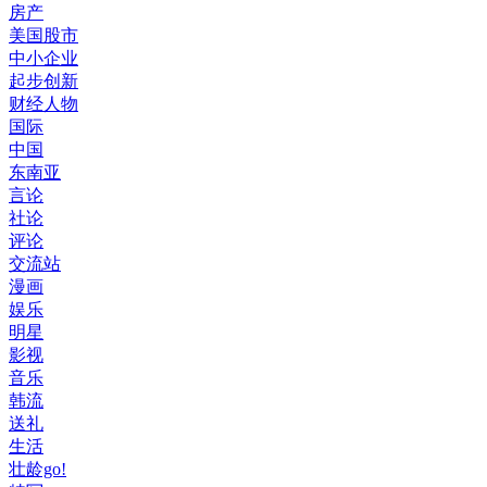
房产
美国股市
中小企业
起步创新
财经人物
国际
中国
东南亚
言论
社论
评论
交流站
漫画
娱乐
明星
影视
音乐
韩流
送礼
生活
壮龄go!