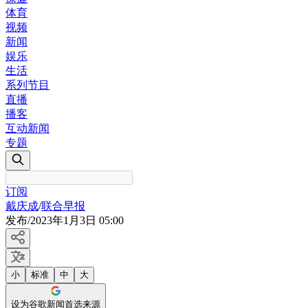
体育
视频
新闻
娱乐
生活
系列节目
直播
播客
互动新闻
专题
订阅
戴庆成
/
联合早报
发布
/
2023年1月3日 05:00
小
标准
中
大
设为谷歌新闻首选来源