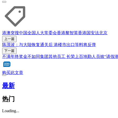
港澳突搜
中国全国人大常委会
香港
黎智英
香港国安法
北京
上一篇
陈茂波：与大陆恢复通关后 港楼市出口等料将反弹
下一篇
不满年终奖金不如同集团其他员工 长荣上百地勤人员掀“请假潮
购买此文章
最新
热门
Loading...