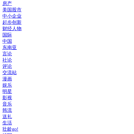
房产
美国股市
中小企业
起步创新
财经人物
国际
中国
东南亚
言论
社论
评论
交流站
漫画
娱乐
明星
影视
音乐
韩流
送礼
生活
壮龄go!