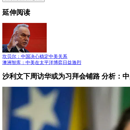
延伸阅读
坎贝尔：中国决心稳定中美关系
澳洲智库：中美在太平洋博弈日益激烈
沙利文下周访华或为习拜会铺路 分析：