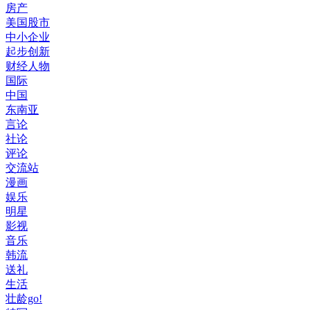
房产
美国股市
中小企业
起步创新
财经人物
国际
中国
东南亚
言论
社论
评论
交流站
漫画
娱乐
明星
影视
音乐
韩流
送礼
生活
壮龄go!