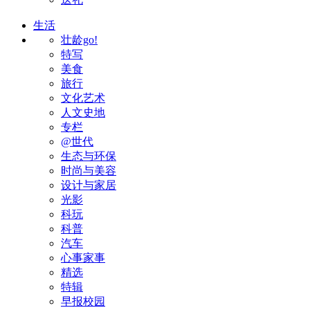
生活
壮龄go!
特写
美食
旅行
文化艺术
人文史地
专栏
@世代
生态与环保
时尚与美容
设计与家居
光影
科玩
科普
汽车
心事家事
精选
特辑
早报校园