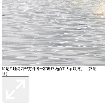
印尼爪哇岛西部万丹省一家养虾场的工人在喂虾。 （路透
社）