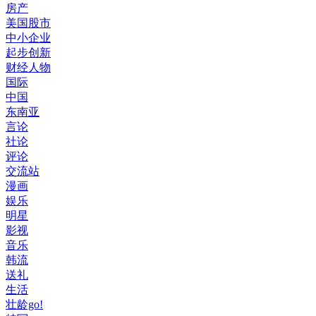
房产
美国股市
中小企业
起步创新
财经人物
国际
中国
东南亚
言论
社论
评论
交流站
漫画
娱乐
明星
影视
音乐
韩流
送礼
生活
壮龄go!