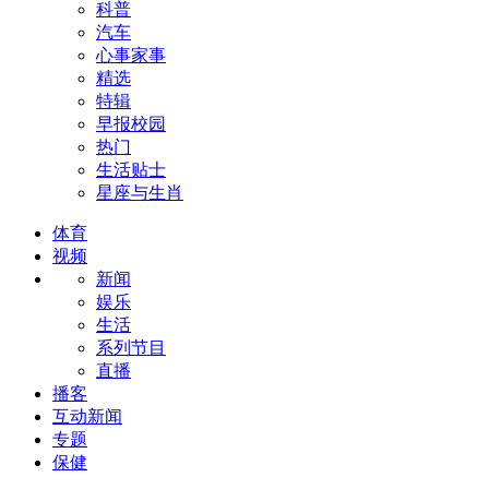
科普
汽车
心事家事
精选
特辑
早报校园
热门
生活贴士
星座与生肖
体育
视频
新闻
娱乐
生活
系列节目
直播
播客
互动新闻
专题
保健