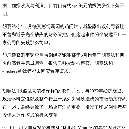
据，虚报收入与利润。目前仍有约3亿美元的投资资金下落不
明。
胡赛法今年3月接受彭博新闻的访问时，就显露出该公司管理
不善和近乎完全缺失的财务管控。但这起事件的全貌远不止一
家公司的失败那么简单。
印尼警察刑事调查局特别经济犯罪部于5月拘留了胡赛法和两
名前高管并完成调查，报告已移交给检察官。胡赛法和
eFishery的律师都未回应置评请求。
胡赛法“以假乱真装模作样”的欺诈手段，与2022年经济衰退、
政治不确定性以及整个行业一系列失误所造成的市场动荡交织
在一起，最终导致了一场更广泛的重叠，引发了印尼创业者与
投资人运作模式的持久变革。
9月初，印尼国有投资机构MDI和BRI Ventures的高管因涉贪及