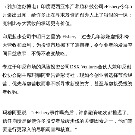
（雅加达彭博电）印度尼西亚水产养殖科技公司eFishery今年5
月爆出丑闻，给许多正在寻求筹资的创办人上了狠狠的一课：
克制比夸大营收的承诺更有价值。
印尼起步公司中明日之星的eFishery，过去几年涉嫌虚报和夸
大营收和盈利，为投资市场掷下了震撼弹，令创业者的发展空
间日益收窄，不得不改变战略。
专注于印尼市场的风险投资公司DSX Ventures合伙人兼印尼创
投协会副主席玛穆阿亚告诉彭博社，现如今创业者选择节俭经
营，优先考虑营收而非不断寻求新投资方，甚至考虑接受投资
者收购。
玛穆阿亚说：“eFishery事件曝光后，许多融资轮次都推迟了。
信任崩溃是促使许多投资者放缓步伐的关键因素之一，他们需
要进行更深入的尽职调查和核查。”