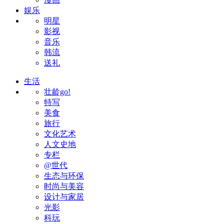
娱乐
明星
影视
音乐
韩流
送礼
生活
壮龄go!
特写
美食
旅行
文化艺术
人文史地
专栏
@世代
生态与环保
时尚与美容
设计与家居
光影
科玩