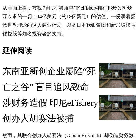
从表面上看，被视为印尼“独角兽”的eFishery拥有起步公司梦
寐以求的一切：14亿美元（约18亿新元）的估值、一份裹着拯
救世界理念的诱人商业计划，以及日本软银集团和新加坡淡马
锡控股等知名投资者的支持。
延伸阅读
东南亚新创企业屡陷“死
亡之谷” 盲目追风致命
涉财务造假 印尼eFishery
创办人胡赛法被捕
然而，其联合创办人胡赛法（Gibran Huzaifah）却伪造财务数