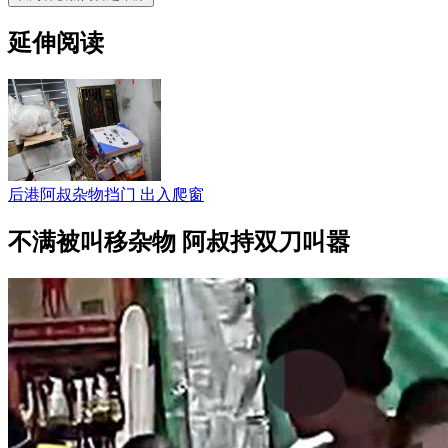
延伸阅读
后港阿叔杂物挡门 出入爬窗
不满被叫移杂物 阿叔持双刀叫嚣