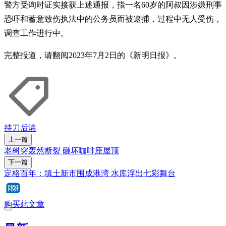
警方受询时证实接获上述通报，指一名60岁的阿叔因涉嫌刑事
恐吓和蓄意致伤执法中的公务员而被逮捕，过程中无人受伤，
调查工作进行中。
完整报道，请翻阅2023年7月2日的《新明日报》。
持刀
后港
上一篇
老树突轰然断裂 砸坏咖啡座屋顶
下一篇
定格百年：填土新市围成港湾 水库浮出七彩舞台
购买此文章