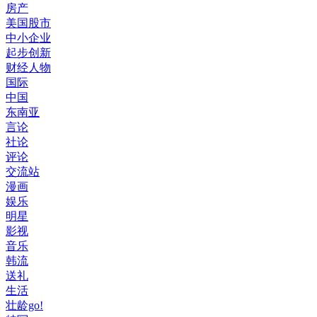
房产
美国股市
中小企业
起步创新
财经人物
国际
中国
东南亚
言论
社论
评论
交流站
漫画
娱乐
明星
影视
音乐
韩流
送礼
生活
壮龄go!