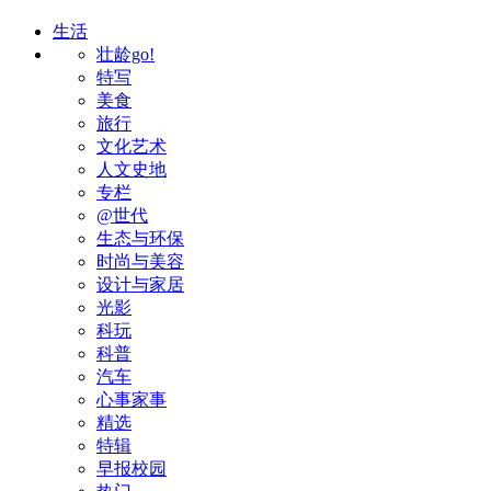
生活
壮龄go!
特写
美食
旅行
文化艺术
人文史地
专栏
@世代
生态与环保
时尚与美容
设计与家居
光影
科玩
科普
汽车
心事家事
精选
特辑
早报校园