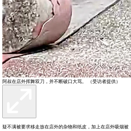
阿叔在店外挥舞双刀，并不断破口大骂。 （受访者提供）
疑不满被要求移走放在店外的杂物和纸皮，加上在店外吸烟被