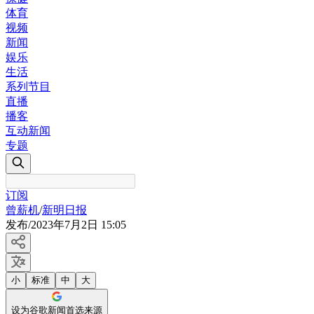
体育
视频
新闻
娱乐
生活
系列节目
直播
播客
互动新闻
专题
订阅
曾薪机
/
新明日报
发布
/
2023年7月2日 15:05
小
标准
中
大
设为谷歌新闻首选来源