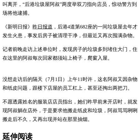
叫离开，“后港垃圾屋阿叔”两度举双刀指向店员，惊动警方到
场将他逮捕。
《新明日报》
昨日报道
，后港4道第682座的一间垃圾屋去年才
发生火患，事发后房子被清理干净，但最近又再次囤满杂物。
记者前晚走访上述单位时，发现房子的垃圾多到堵住大门，住
在这里的阿叔每次回家都须站上椅子，爬窗入屋。
没想走访后的隔天（7月1日）上午11时许，这名阿叔又因杂物
和纸皮问题，跟楼下店屋的员工杠上，甚至还掏出两把刀。
不愿透露姓名的服装店店员指出，她们昨早前来开店时，就发
现阿叔躺在店外，于是要求他搬走纸皮和垃圾，阿叔骂骂咧咧
搬走后不久，又再出现并站在那里抽烟。
延伸阅读