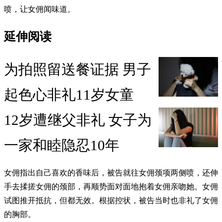
喷，让女佣闻味道。
延伸阅读
为拍照留送餐证据 男子
起色心非礼11岁女童
12岁遭继父非礼 女子为
一家和睦隐忍10年
女佣指出自己喜欢的香味后，被告就往女佣颈项两侧喷，还伸
手去揉搓女佣的颈部，再顺势面对面地抱着女佣亲吻她。女佣
试图推开抵抗，但都无效。根据控状，被告当时也非礼了女佣
的胸部。