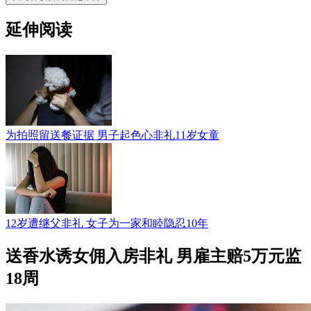
延伸阅读
为拍照留送餐证据 男子起色心非礼11岁女童
12岁遭继父非礼 女子为一家和睦隐忍10年
送香水诱女佣入房非礼 男雇主赔5万元监
18周