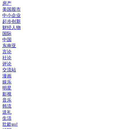
房产
美国股市
中小企业
起步创新
财经人物
国际
中国
东南亚
言论
社论
评论
交流站
漫画
娱乐
明星
影视
音乐
韩流
送礼
生活
壮龄go!