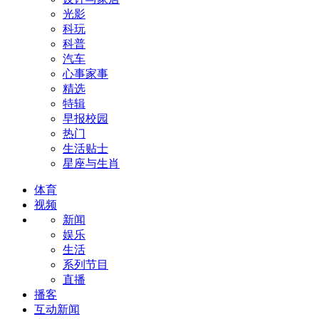
光影
科玩
科普
汽车
心事家事
精选
特辑
早报校园
热门
生活贴士
星座与生肖
体育
视频
新闻
娱乐
生活
系列节目
直播
播客
互动新闻