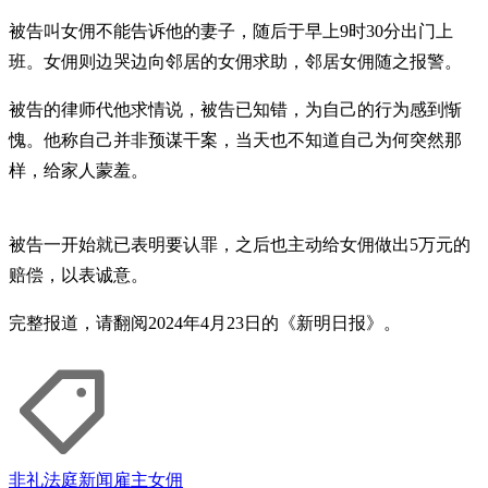
被告叫女佣不能告诉他的妻子，随后于早上9时30分出门上
班。女佣则边哭边向邻居的女佣求助，邻居女佣随之报警。
被告的律师代他求情说，被告已知错，为自己的行为感到惭
愧。他称自己并非预谋干案，当天也不知道自己为何突然那
样，给家人蒙羞。
被告一开始就已表明要认罪，之后也主动给女佣做出5万元的
赔偿，以表诚意。
完整报道，请翻阅2024年4月23日的《新明日报》。
非礼
法庭新闻
雇主
女佣