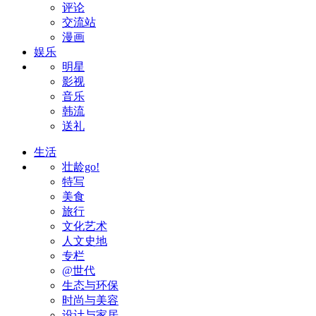
评论
交流站
漫画
娱乐
明星
影视
音乐
韩流
送礼
生活
壮龄go!
特写
美食
旅行
文化艺术
人文史地
专栏
@世代
生态与环保
时尚与美容
设计与家居