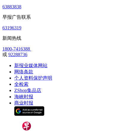
63883838
早报广告联系
63196319
新闻热线
1800-7416388
或
92288736
新报业媒体网站
网络条款
个人资料保护声明
全检索
ZShop集品店
海峡时报
商业时报