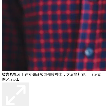
被告哈扎麦丁往女佣颈项两侧喷香水，之后非礼她。 （示意
图／iStock）