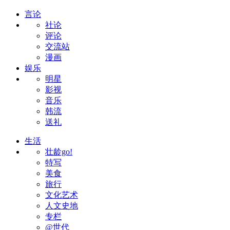
言论
社论
评论
交流站
漫画
娱乐
明星
影视
音乐
韩流
送礼
生活
壮龄go!
特写
美食
旅行
文化艺术
人文史地
专栏
@世代