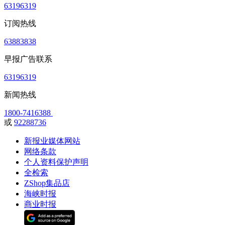
63196319
订阅热线
63883838
早报广告联系
63196319
新闻热线
1800-7416388
或
92288736
新报业媒体网站
网络条款
个人资料保护声明
全检索
ZShop集品店
海峡时报
商业时报