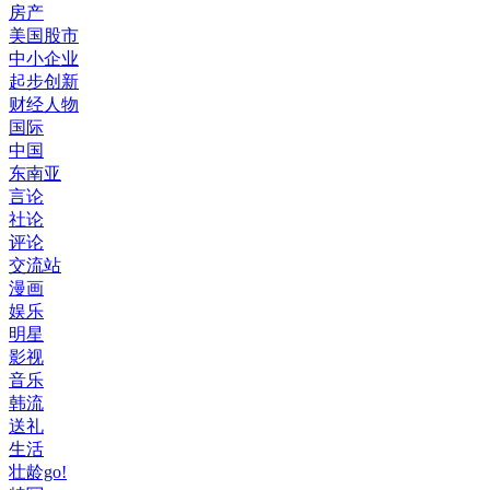
房产
美国股市
中小企业
起步创新
财经人物
国际
中国
东南亚
言论
社论
评论
交流站
漫画
娱乐
明星
影视
音乐
韩流
送礼
生活
壮龄go!