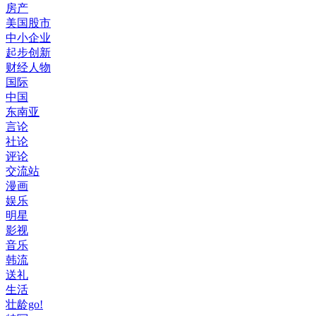
房产
美国股市
中小企业
起步创新
财经人物
国际
中国
东南亚
言论
社论
评论
交流站
漫画
娱乐
明星
影视
音乐
韩流
送礼
生活
壮龄go!