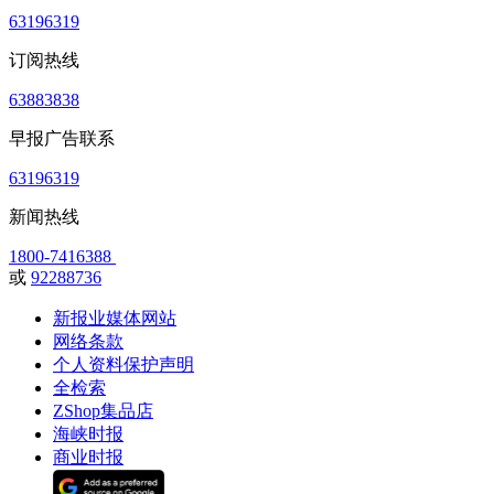
63196319
订阅热线
63883838
早报广告联系
63196319
新闻热线
1800-7416388
或
92288736
新报业媒体网站
网络条款
个人资料保护声明
全检索
ZShop集品店
海峡时报
商业时报