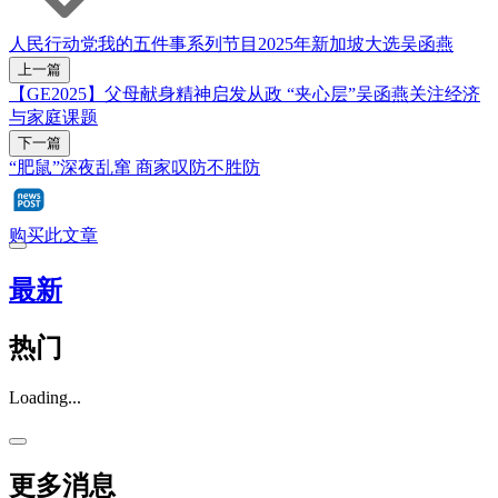
人民行动党
我的五件事
系列节目
2025年新加坡大选
吴函燕
上一篇
【GE2025】父母献身精神启发从政 “夹心层”吴函燕关注经济
与家庭课题
下一篇
“肥鼠”深夜乱窜 商家叹防不胜防
购买此文章
最新
热门
Loading...
更多消息