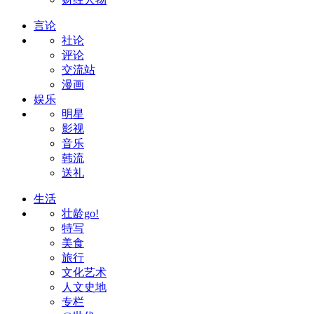
言论
社论
评论
交流站
漫画
娱乐
明星
影视
音乐
韩流
送礼
生活
壮龄go!
特写
美食
旅行
文化艺术
人文史地
专栏