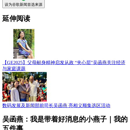
设为谷歌新闻首选来源
延伸阅读
【GE2025】父母献身精神启发从政 “夹心层”吴函燕关注经济
与家庭课题
数码发展及新闻部前司长吴函燕 亮相义顺集选区活动
吴函燕：我是带着好消息的小燕子｜我的
五件事