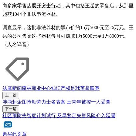
向多家零售店
展开突击行动
，其中包括王岳的零售店，从那里
起获1044个非法串流器材。
调查显示，这批非法器材的黑市价约15万5000元至26万元。王
岳的公司售卖这些器材每月可赚取1万5000元至1万8000元。
（人名译音）
法庭新闻
森林商业中心
知识产权
足球
英超联赛
上一篇
涉两起企图抢劫劳力士名表案 三青年被控一人受查
下一篇
社区预防失智症计划试行 及早鉴定失智风险介入延缓
购买此文章