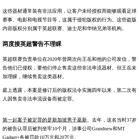
这些器材通常装有非法应用，让客户未经授权而能够观看足球
赛事、电影和电视节目等，这属于侵犯版权的行为。这些盗版
内容版权分别属于英超联赛、迪士尼和华纳兄弟等机构。
两度接英超警告不理睬
英超联赛负责单位在2020年曾两次向王岳和他的公司发信，警
告他们已侵权，要他们停止售卖这些非法串流器材。但王岳未
加理睬，继续售卖这类器材。
庭上透露，本案是修订后的版权法令实施四年以来，第二次有
人因售卖非法串流设备而被定罪。
第一起案子被定罪的是新加坡男子葛新
。去年，这名当时37岁
的被告认罪后被判坐牢10个月，涉事公司Grandnew和MT
Gadget+各被罚款10万元和20万元。