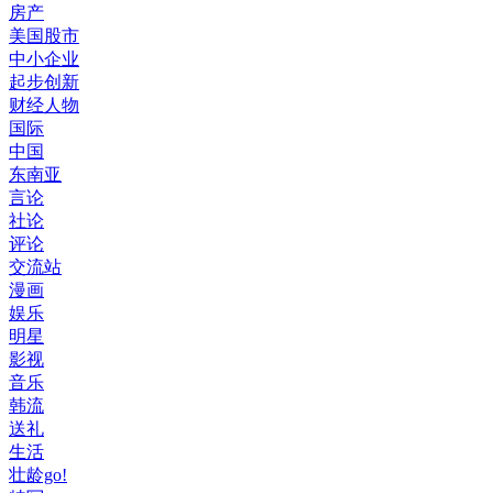
房产
美国股市
中小企业
起步创新
财经人物
国际
中国
东南亚
言论
社论
评论
交流站
漫画
娱乐
明星
影视
音乐
韩流
送礼
生活
壮龄go!