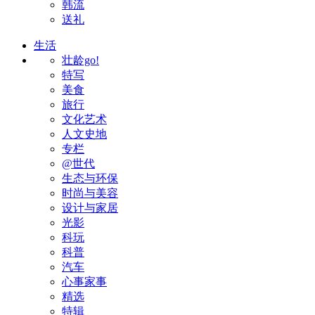
韩流
送礼
生活
壮龄go!
特写
美食
旅行
文化艺术
人文史地
专栏
@世代
生态与环保
时尚与美容
设计与家居
光影
科玩
科普
汽车
心事家事
精选
特辑