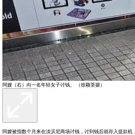
阿嫂（右）向一名年轻女子讨钱。 （徐颖荃摄）
阿嫂被指数个月来在淡滨尼商场讨钱，讨到钱后就存入提款机