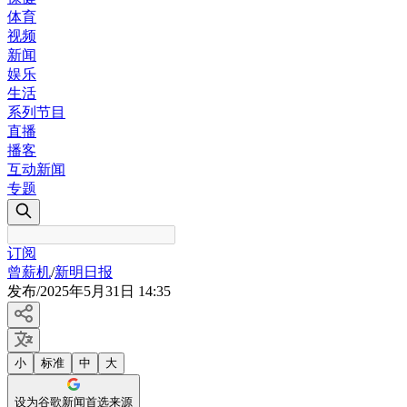
体育
视频
新闻
娱乐
生活
系列节目
直播
播客
互动新闻
专题
订阅
曾薪机
/
新明日报
发布
/
2025年5月31日 14:35
小
标准
中
大
设为谷歌新闻首选来源