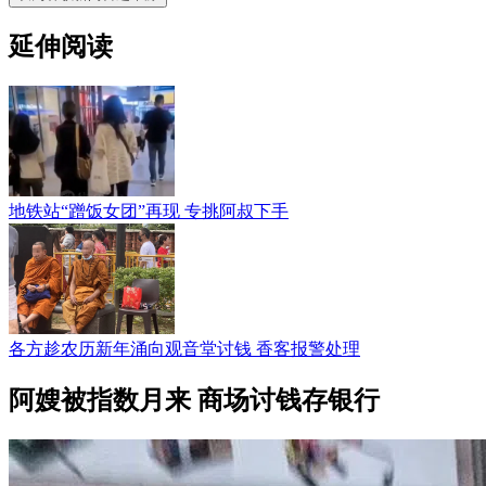
延伸阅读
地铁站“蹭饭女团”再现 专挑阿叔下手
各方趁农历新年涌向观音堂讨钱 香客报警处理
阿嫂被指数月来 商场讨钱存银行