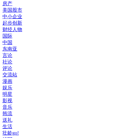
房产
美国股市
中小企业
起步创新
财经人物
国际
中国
东南亚
言论
社论
评论
交流站
漫画
娱乐
明星
影视
音乐
韩流
送礼
生活
壮龄go!