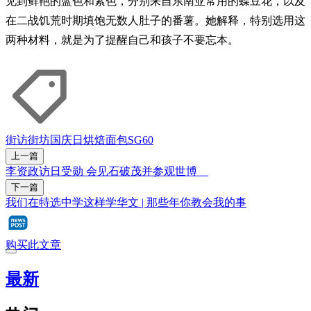
见到鲜艳的蓝色和紫色，分别来自东南亚常用的蝶豆花，以及
在二战饥荒时期填饱无数人肚子的番薯。她解释，特别选用这
两种材料，就是为了提醒自己和孩子不要忘本。
街访街坊
国庆日
烘焙
面包
SG60
上一篇
李资政访日受勋 会见石破茂并参观世博
下一篇
我们在特选中学这样学华文 | 那些年你教会我的事
购买此文章
最新