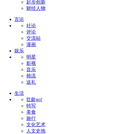
起步创新
财经人物
言论
社论
评论
交流站
漫画
娱乐
明星
影视
音乐
韩流
送礼
生活
壮龄go!
特写
美食
旅行
文化艺术
人文史地