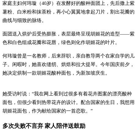
家庭主妇何玮璇（40岁）在发酵好的酸种面团上，先后撒上紫
薯粉、白米粉和抹茶粉，再小心翼翼地拿起刀片，割出花瓣的
曲线与细致的脉络。
面团送入烘炉后受热膨胀，表层最终呈现胡姬花的造型——紫
色和白色组成花瓣和花唇，绿色则化作胡姬花的叶片。
何玮璇曾是一名教师，后来辞职，亲自教导两个在家自学的儿
子。闲暇时，她喜欢缝纫、烘焙和拉大提琴。今年国庆前夕，
她决定烘制一款胡姬花酸种面包，为新加坡庆生。
她受访时说：“我在网上看到过很多有着花卉图案的漂亮酸种
面包，但很少看到热带花卉的设计。配合国家的生日，我想用
胡姬花面包，作为献给国家的一首恋歌。”
多次失败不言弃 家人陪伴送鼓励