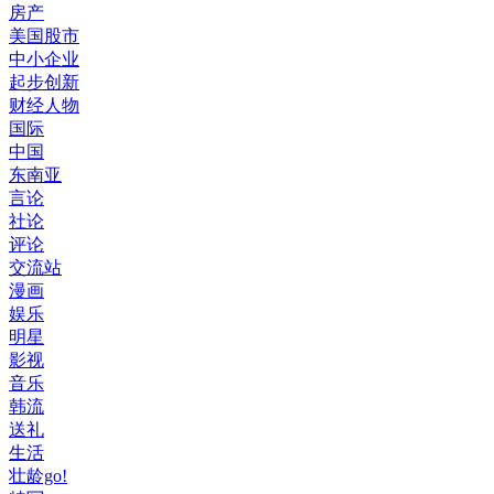
房产
美国股市
中小企业
起步创新
财经人物
国际
中国
东南亚
言论
社论
评论
交流站
漫画
娱乐
明星
影视
音乐
韩流
送礼
生活
壮龄go!