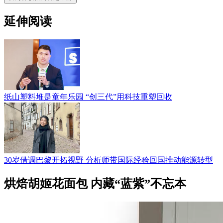
延伸阅读
纸山塑料堆是童年乐园 “创三代”用科技重塑回收
30岁借调巴黎开拓视野 分析师带国际经验回国推动能源转型
烘焙胡姬花面包 内藏“蓝紫”不忘本