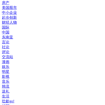
房产
美国股市
中小企业
起步创新
财经人物
国际
中国
东南亚
言论
社论
评论
交流站
漫画
娱乐
明星
影视
音乐
韩流
送礼
生活
壮龄go!