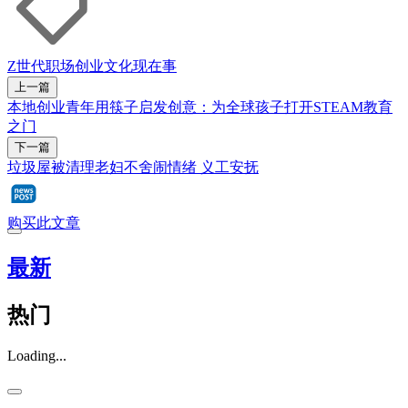
Z世代
职场
创业
文化
现在事
上一篇
本地创业青年用筷子启发创意：为全球孩子打开STEAM教育
之门
下一篇
垃圾屋被清理老妇不舍闹情绪 义工安抚
购买此文章
最新
热门
Loading...