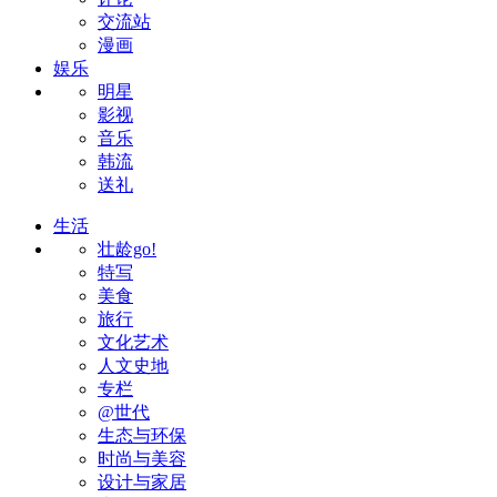
交流站
漫画
娱乐
明星
影视
音乐
韩流
送礼
生活
壮龄go!
特写
美食
旅行
文化艺术
人文史地
专栏
@世代
生态与环保
时尚与美容
设计与家居