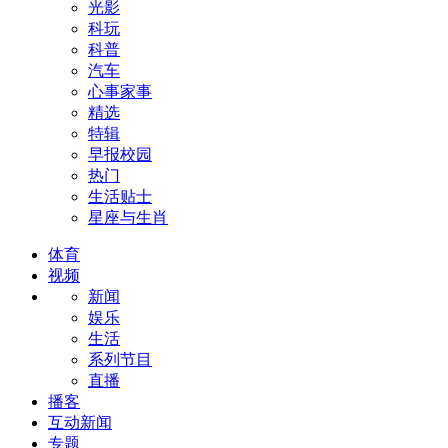
光影
科玩
科普
汽车
心事家事
精选
特辑
早报校园
热门
生活贴士
星座与生肖
体育
视频
新闻
娱乐
生活
系列节目
直播
播客
互动新闻
专题