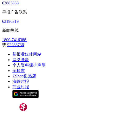
63883838
早报广告联系
63196319
新闻热线
1800-7416388
或
92288736
新报业媒体网站
网络条款
个人资料保护声明
全检索
ZShop集品店
海峡时报
商业时报