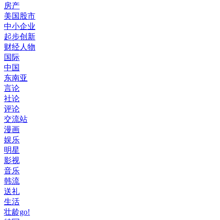
房产
美国股市
中小企业
起步创新
财经人物
国际
中国
东南亚
言论
社论
评论
交流站
漫画
娱乐
明星
影视
音乐
韩流
送礼
生活
壮龄go!