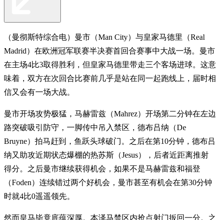
（曼彻斯特综合电）曼市（Man City）与皇家马德里（Real
Madrid）在欧洲冠军联赛半决赛首回合赛事中大战一场。曼市
在主场4比3取得胜利，但皇家马德里带走三个客场进球。这意
味着，双方在次回合比赛前几乎是站在同一起跑线上，届时相
信又会有一场大战。
曼市开场攻势极猛，马赫雷兹（Mahrez）开场第二分钟在左边
路突破吸引防守，一脚传中吊入禁区，德布吕纳（De
Bruyne）拍马赶到，鱼跃头球破门。之后在第10分钟，德布吕
纳又助攻近期状态爆棚的热苏斯（Jesus），后者近距离推射
得分。之后曼市继续获得机会，如果不是马赫雷兹和福登
（Foden）连续错过两个好机会，曼市甚至有机会在第30分钟
时就4比0遥遥领先。
然而皇马毕竟底蕴深厚。本泽马禁区内抢点射门扳回一分。之