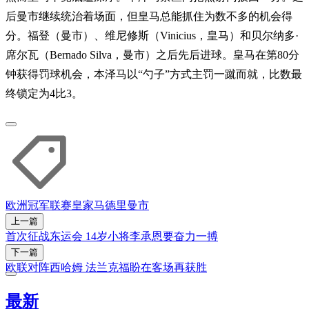
后曼市继续统治着场面，但皇马总能抓住为数不多的机会得
分。福登（曼市）、维尼修斯（Vinicius，皇马）和贝尔纳多·
席尔瓦（Bernado Silva，曼市）之后先后进球。皇马在第80分
钟获得罚球机会，本泽马以“勺子”方式主罚一蹴而就，比数最
终锁定为4比3。
欧洲冠军联赛
皇家马德里
曼市
上一篇
首次征战东运会 14岁小将李承恩要奋力一搏
下一篇
欧联对阵西哈姆 法兰克福盼在客场再获胜
最新