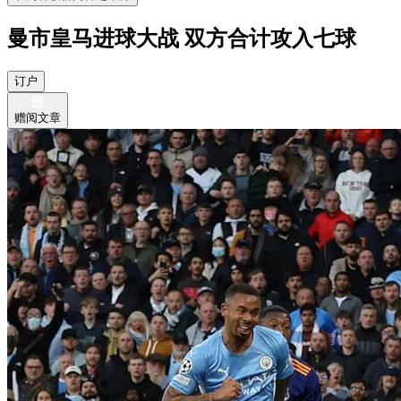
曼市皇马进球大战 双方合计攻入七球
订户
赠阅文章