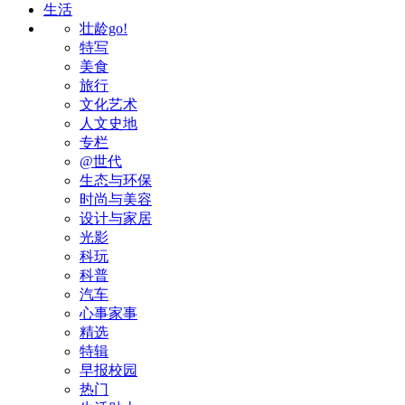
生活
壮龄go!
特写
美食
旅行
文化艺术
人文史地
专栏
@世代
生态与环保
时尚与美容
设计与家居
光影
科玩
科普
汽车
心事家事
精选
特辑
早报校园
热门