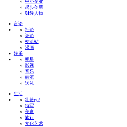
中小企业
起步创新
财经人物
言论
社论
评论
交流站
漫画
娱乐
明星
影视
音乐
韩流
送礼
生活
壮龄go!
特写
美食
旅行
文化艺术