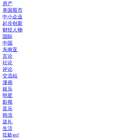
房产
美国股市
中小企业
起步创新
财经人物
国际
中国
东南亚
言论
社论
评论
交流站
漫画
娱乐
明星
影视
音乐
韩流
送礼
生活
壮龄go!