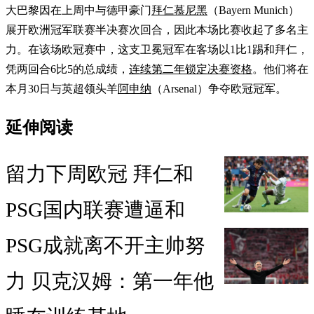
大巴黎因在上周中与德甲豪门
拜仁慕尼黑
（Bayern Munich）
展开欧洲冠军联赛半决赛次回合，因此本场比赛收起了多名主
力。在该场欧冠赛中，这支卫冕冠军在客场以1比1踢和拜仁，
凭两回合6比5的总成绩，
连续第二年锁定决赛资格
。他们将在
本月30日与英超领头羊
阿申纳
（Arsenal）争夺欧冠冠军。
延伸阅读
留力下周欧冠 拜仁和
PSG国内联赛遭逼和
PSG成就离不开主帅努
力 贝克汉姆：第一年他