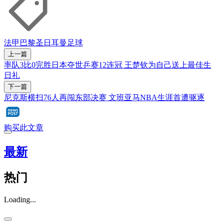
法甲
巴黎圣日耳曼
足球
上一篇
率队3比0完胜日本夺世乒赛12连冠 王楚钦为自己送上最佳生
日礼
下一篇
尼克斯横扫76人再闯东部决赛 文班亚马NBA生涯首遭驱逐
购买此文章
最新
热门
Loading...