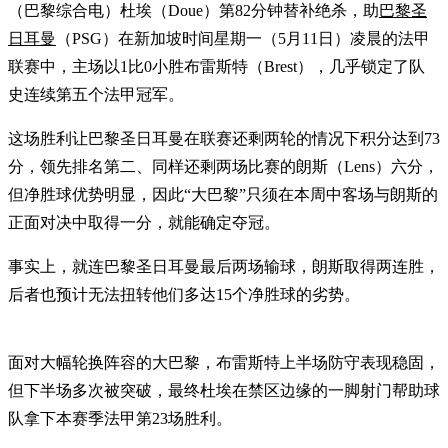
（巴黎综合电）杜埃（Doue）第82分钟替补绝杀，助
巴黎圣
日耳曼
（PSG）在新加坡时间星期一（5月11日）凌晨的法甲
联赛中，主场以1比0小胜布雷斯特（Brest），几乎锁定了队
史连续第五个法甲冠军。
这场胜利让巴黎圣日耳曼在联赛还剩两轮的情况下积分达到73
分，领先排名第二、同样还剩两场比赛的朗斯（Lens）六分，
但净胜球优势明显，因此“大巴黎”只须在本周中客场与朗斯的
正面对决中取得一分，就能确定夺冠。
事实上，就连巴黎圣日耳曼最后两场输球，朗斯取得两连胜，
后者也预计无法扭转他们多达15个净胜球的劣势。
面对大幅轮换阵容的大巴黎，布雷斯特上半场防守表现稳固，
但下半场多次被突破，最终杜埃在禁区边缘的一脚射门帮助球
队拿下本赛季法甲第23场胜利。