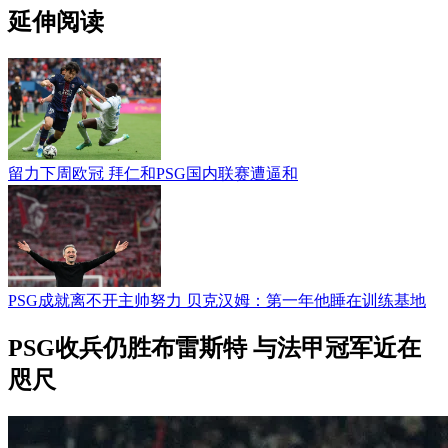
延伸阅读
留力下周欧冠 拜仁和PSG国内联赛遭逼和
PSG成就离不开主帅努力 贝克汉姆：第一年他睡在训练基地
PSG收兵仍胜布雷斯特 与法甲冠军近在
咫尺