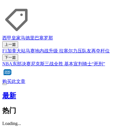
西甲
皇家马德里
巴塞罗那
上一篇
F1加拿大站马赛地内战升级 拉塞尔力压队友再夺杆位
下一篇
NBA东部决赛尼克斯三战全胜 基本宣判骑士“死刑”
购买此文章
最新
热门
Loading...