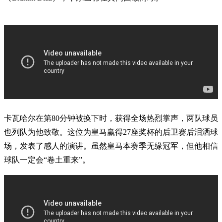
卡瓦哈尔在第80分钟被换下时，获得全场热烈掌声，两队球员
也列队为他致敬。这位为皇马赢得27座奖杯的后卫赛后泪洒球
场，发表了感人的演讲。虽然皇马本赛季无缘冠军，但他相信
球队一定会“卷土重来”。