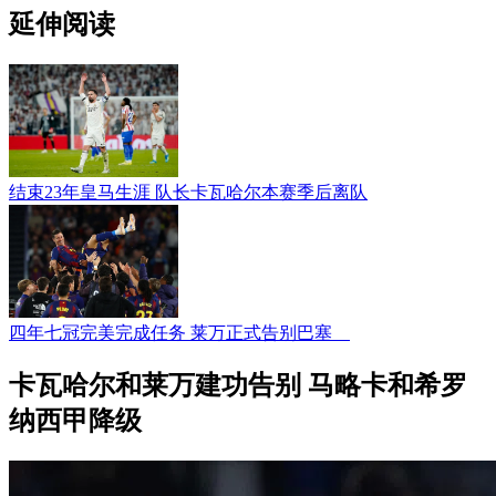
延伸阅读
结束23年皇马生涯 队长卡瓦哈尔本赛季后离队
四年七冠完美完成任务 莱万正式告别巴塞
卡瓦哈尔和莱万建功告别 马略卡和希罗
纳西甲降级