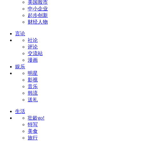
美国股市
中小企业
起步创新
财经人物
言论
社论
评论
交流站
漫画
娱乐
明星
影视
音乐
韩流
送礼
生活
壮龄go!
特写
美食
旅行