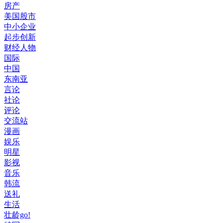
房产
美国股市
中小企业
起步创新
财经人物
国际
中国
东南亚
言论
社论
评论
交流站
漫画
娱乐
明星
影视
音乐
韩流
送礼
生活
壮龄go!