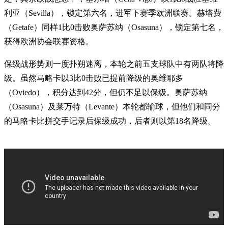
利亚（Sevilla），锁定第六名，进军下赛季欧洲联赛。赫塔费
（Getafe）同样1比0击败奥萨苏纳（Osasuna），锁定第七名，
获得欧洲协会联赛资格。
保级战形势则一度扑朔迷离，本轮之前五支球队中有两队将降
级。虽然马略卡以3比0击败已提前降级的奥维耶多
（Oviedo），积分达到42分，但仍不足以保级。奥萨苏纳
（Osasuna）及莱万特（Levante）本轮都输球，但他们和同分
的马略卡比拼交手记录后保级成功，后者则以第18名降级。