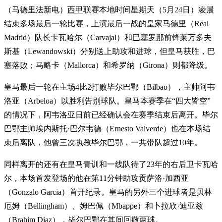
（马德里法新电）
西甲
联赛本地时间星期天（5月24日）凌晨
结束多场最后一轮比赛，上演最后一战的
皇家马德里
（Real
Madrid）队长卡瓦哈尔（Carvajal）和
巴塞罗那
前锋莱万多夫
斯基（Lewandowski）分别送上助攻和进球，但皇马获胜，巴
塞落败；马略卡（Mallorca）和希罗纳（Girona）则都降级。
皇马最后一轮在主场4比2打败毕尔巴鄂（Bilbao），主帅阿韦
洛亚（Arbeloa）以胜利告别球队。皇马本赛季在“四大皆空”
的情况下，阿韦洛亚日前已经确认会在赛季结束后离开。毕尔
巴鄂主帅埃内斯托·巴尔韦德（Ernesto Valverde）也在本场结
束后离队，他曾三次执教毕尔巴鄂，一共带队超过10年。
同样离开的还有在皇马青训和一线队待了23年的右后卫卡瓦哈
尔，本场首发登场的他在第11分钟助攻贡萨洛·加西亚
（Gonzalo Garcia）首开纪录。皇马的另外三个进球者是贝林
厄姆（Bellingham）、姆巴佩（Mbappe）和卜拉欣·迪亚兹
（Brahim Diaz），毕尔巴鄂在其间回敬两球。