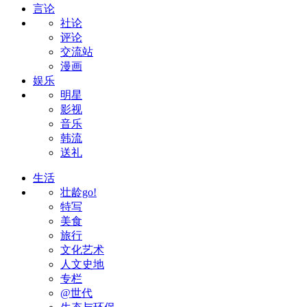
言论
社论
评论
交流站
漫画
娱乐
明星
影视
音乐
韩流
送礼
生活
壮龄go!
特写
美食
旅行
文化艺术
人文史地
专栏
@世代