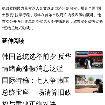
执政党国民力量候选人金文洙则自济州岛启程，展开全国“国
土纵贯”拉票行程，最终在首尔市政府广场发表压轴演讲。他
首次公开呼吁改革新党候选人李俊锡退选，称票源分裂将助长
“怪物总统式独裁”。
延伸阅读
韩国总统选举前夕 反华
情绪高涨假消息泛滥
国际特稿：七人争韩国
总统宝座 一场清算旧政
权与重建正统对决