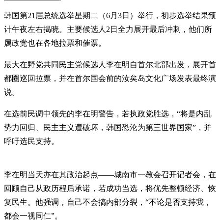
韩国第21届总统选举星期二（6月3日）举行，初步选举结果预
计午夜左右揭晓。主要候选人2日全力展开最后冲刺，他们所
属政党也在各地拉票和催票。
最大在野党共同民主党候选人李在明自首尔北部出发，展开首
都圈巡回拉票，并在首尔国会前的汝矣岛文化广场发表最终演
说。
在选前民调中领先的李在明警告，若执政党胜选，“将是内乱
势力回归、民主主义遭破坏，韩国恐沦为第三世界国家”，并
呼吁选民支持。
李在明当天亦在其政治起点——城南市一教会召开记者会，在
回顾自己从政历程后承诺，若成功当选，将优先整顿经济、恢
复民生。他强调，自己不会搞内部分裂，“不论是否支持我，
都会一视同仁”。