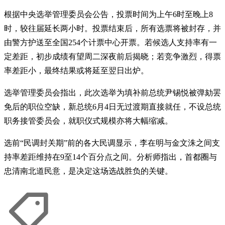
根据中央选举管理委员会公告，投票时间为上午6时至晚上8
时，较往届延长两小时。投票结束后，所有选票将被封存，并
由警方护送至全国254个计票中心开票。若候选人支持率有一
定差距，初步成绩有望周二深夜前后揭晓；若竞争激烈，得票
率差距小，最终结果或将延至翌日出炉。
选举管理委员会指出，此次选举为填补前总统尹锡悦被弹劾罢
免后的职位空缺，新总统6月4日无过渡期直接就任，不设总统
职务接管委员会，就职仪式规模亦将大幅缩减。
选前“民调封关期”前的各大民调显示，李在明与金文洙之间支
持率差距维持在9至14个百分点之间。分析师指出，首都圈与
忠清南北道民意，是决定这场选战胜负的关键。