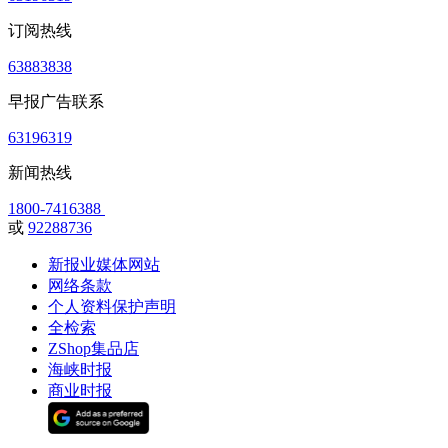
订阅热线
63883838
早报广告联系
63196319
新闻热线
1800-7416388
或
92288736
新报业媒体网站
网络条款
个人资料保护声明
全检索
ZShop集品店
海峡时报
商业时报