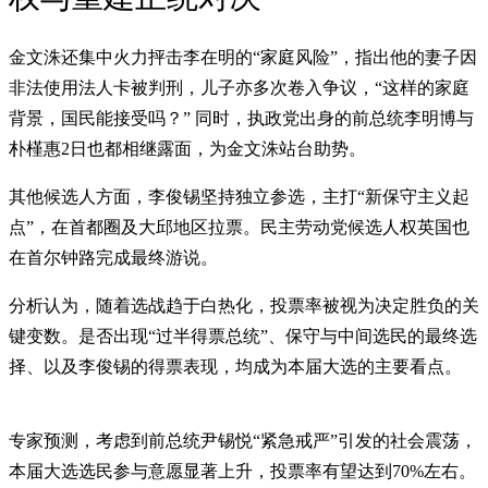
金文洙还集中火力抨击李在明的“家庭风险”，指出他的妻子因
非法使用法人卡被判刑，儿子亦多次卷入争议，“这样的家庭
背景，国民能接受吗？” 同时，执政党出身的前总统李明博与
朴槿惠2日也都相继露面，为金文洙站台助势。
其他候选人方面，李俊锡坚持独立参选，主打“新保守主义起
点”，在首都圈及大邱地区拉票。民主劳动党候选人权英国也
在首尔钟路完成最终游说。
分析认为，随着选战趋于白热化，投票率被视为决定胜负的关
键变数。是否出现“过半得票总统”、保守与中间选民的最终选
择、以及李俊锡的得票表现，均成为本届大选的主要看点。
专家预测，考虑到前总统尹锡悦“紧急戒严”引发的社会震荡，
本届大选选民参与意愿显著上升，投票率有望达到70%左右。