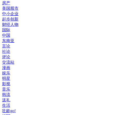
房产
美国股市
中小企业
起步创新
财经人物
国际
中国
东南亚
言论
社论
评论
交流站
漫画
娱乐
明星
影视
音乐
韩流
送礼
生活
壮龄go!