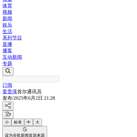
体育
视频
新闻
娱乐
生活
系列节目
直播
播客
互动新闻
专题
订阅
姜贵瑛
首尔通讯员
发布
/
2025年6月2日 21:28
小
标准
中
大
设为谷歌新闻首选来源