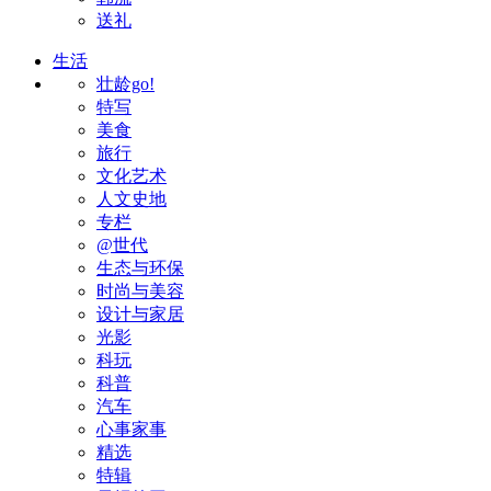
送礼
生活
壮龄go!
特写
美食
旅行
文化艺术
人文史地
专栏
@世代
生态与环保
时尚与美容
设计与家居
光影
科玩
科普
汽车
心事家事
精选
特辑