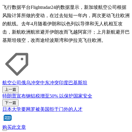
飞行数据平台Flightradar24的数据显示，新加坡航空公司根据
风险计算所做的变动，在过去短短一年内，两次更动飞往欧洲
的航线。去年4月随着伊朗和以色列以导弹和无人机相互攻
击，新航欧洲航班避开伊朗改而飞越阿富汗；上月新航避开巴
基斯坦领空，改而途经波斯湾和伊拉克飞往欧洲。
航空公司
俄乌冲突
中东冲突
印度
巴基斯坦
上一篇
特朗普宣布钢铝税增至50% 以保护国家安全
下一篇
日本大学要网罗被美国拒于门外的人才
购买此文章