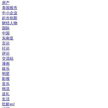
房产
美国股市
中小企业
起步创新
财经人物
国际
中国
东南亚
言论
社论
评论
交流站
漫画
娱乐
明星
影视
音乐
韩流
送礼
生活
壮龄go!