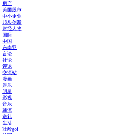
房产
美国股市
中小企业
起步创新
财经人物
国际
中国
东南亚
言论
社论
评论
交流站
漫画
娱乐
明星
影视
音乐
韩流
送礼
生活
壮龄go!