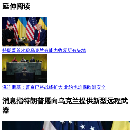
延伸阅读
特朗普首次称乌克兰有能力收复所有失地
泽连斯基：普京已将战线扩大 北约也难保欧洲安全
消息指特朗普愿向乌克兰提供新型远程武
器