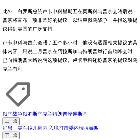
此外，白罗斯总统卢卡申科星期五在莫斯科与普京会晤后说，
普京将宣布一项非常好的提议，以结束俄乌战争，并指这项提
议得到美国的广泛支持。
卢卡申科与普京会晤了五个多小时。他没有透露相关提议的具
体内容，只说上月普京在阿拉斯加与特朗普举行首脑峰会时，
已向特朗普大略说明这项提议。卢卡申科还称普京的提议对乌
克兰有利。
俄乌战争
俄罗斯
乌克兰
特朗普
泽连斯基
上一篇
消息：美军拟几周内 入境打击委内瑞拉毒贩
下一篇