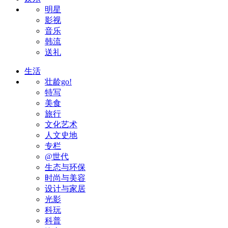
明星
影视
音乐
韩流
送礼
生活
壮龄go!
特写
美食
旅行
文化艺术
人文史地
专栏
@世代
生态与环保
时尚与美容
设计与家居
光影
科玩
科普