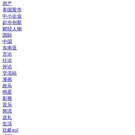
房产
美国股市
中小企业
起步创新
财经人物
国际
中国
东南亚
言论
社论
评论
交流站
漫画
娱乐
明星
影视
音乐
韩流
送礼
生活
壮龄go!