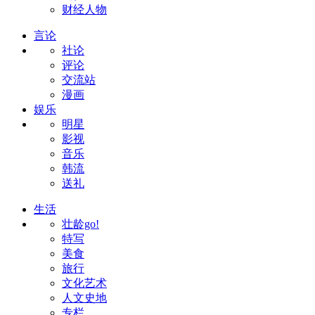
财经人物
言论
社论
评论
交流站
漫画
娱乐
明星
影视
音乐
韩流
送礼
生活
壮龄go!
特写
美食
旅行
文化艺术
人文史地
专栏