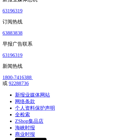
63196319
订阅热线
63883838
早报广告联系
63196319
新闻热线
1800-7416388
或
92288736
新报业媒体网站
网络条款
个人资料保护声明
全检索
ZShop集品店
海峡时报
商业时报