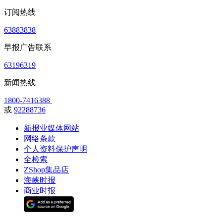
订阅热线
63883838
早报广告联系
63196319
新闻热线
1800-7416388
或
92288736
新报业媒体网站
网络条款
个人资料保护声明
全检索
ZShop集品店
海峡时报
商业时报