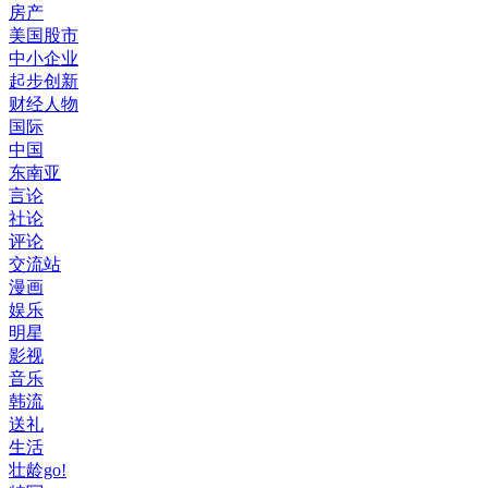
房产
美国股市
中小企业
起步创新
财经人物
国际
中国
东南亚
言论
社论
评论
交流站
漫画
娱乐
明星
影视
音乐
韩流
送礼
生活
壮龄go!