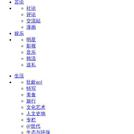
言论
社论
评论
交流站
漫画
娱乐
明星
影视
音乐
韩流
送礼
生活
壮龄go!
特写
美食
旅行
文化艺术
人文史地
专栏
@世代
生态与环保