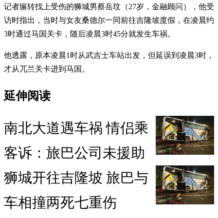
记者辗转找上受伤的狮城男蔡岳玟（27岁，金融顾问），他受
访时指出，当时与女友桑德尔一同前往吉隆坡度假，在凌晨约
3时通过马国关卡，随后凌晨3时45分就发生车祸。
他透露，原本凌晨1时从武吉士车站出发，但延误到凌晨3时，
才从兀兰关卡进到马国。
延伸阅读
南北大道遇车祸 情侣乘
客诉：旅巴公司未援助
狮城开往吉隆坡 旅巴与
车相撞两死七重伤