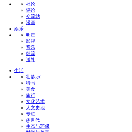
社论
评论
交流站
漫画
娱乐
明星
影视
音乐
韩流
送礼
生活
壮龄go!
特写
美食
旅行
文化艺术
人文史地
专栏
@世代
生态与环保