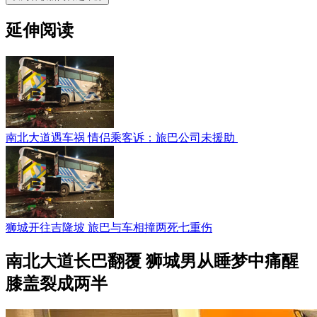
延伸阅读
南北大道遇车祸 情侣乘客诉：旅巴公司未援助
狮城开往吉隆坡 旅巴与车相撞两死七重伤
南北大道长巴翻覆 狮城男从睡梦中痛醒
膝盖裂成两半