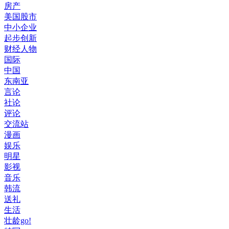
房产
美国股市
中小企业
起步创新
财经人物
国际
中国
东南亚
言论
社论
评论
交流站
漫画
娱乐
明星
影视
音乐
韩流
送礼
生活
壮龄go!