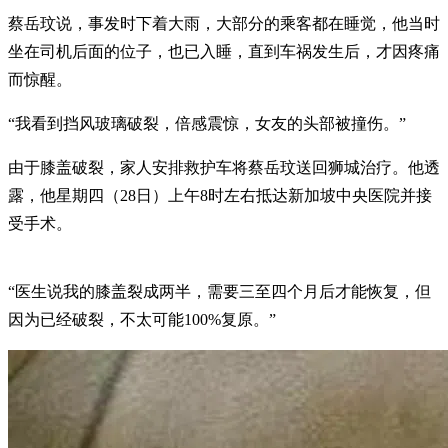
蔡岳玟说，事发时下着大雨，大部分的乘客都在睡觉，他当时
坐在司机后面的位子，也已入睡，直到车祸发生后，才因疼痛
而惊醒。
“我看到挡风玻璃破裂，倍感震惊，女友的头部被撞伤。”
由于膝盖破裂，家人安排救护车将蔡岳玟送回狮城治疗。他透
露，他星期四（28日）上午8时左右抵达新加坡中央医院并接
受手术。
“医生说我的膝盖裂成两半，需要三至四个月后才能恢复，但
因为已经破裂，不太可能100%复原。”