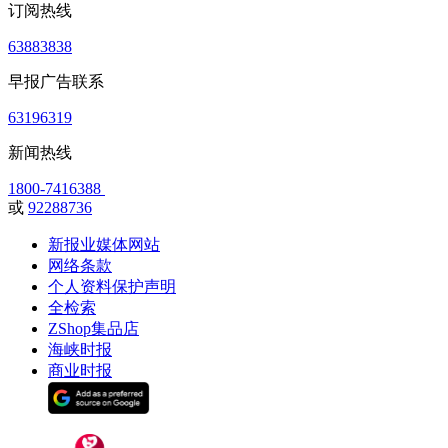
订阅热线
63883838
早报广告联系
63196319
新闻热线
1800-7416388
或
92288736
新报业媒体网站
网络条款
个人资料保护声明
全检索
ZShop集品店
海峡时报
商业时报