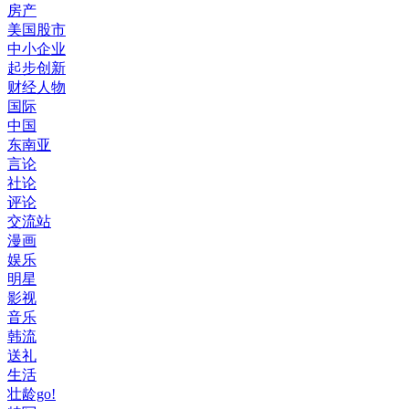
房产
美国股市
中小企业
起步创新
财经人物
国际
中国
东南亚
言论
社论
评论
交流站
漫画
娱乐
明星
影视
音乐
韩流
送礼
生活
壮龄go!