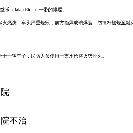
Jalan Elok）一带的排屋。
起火燃烧，车头严重烧毁，前方挡风玻璃爆裂，防撞杆被烧至融
源于一辆车子，民防人员使用一支水枪将火势扑灭。
送院
送院不治