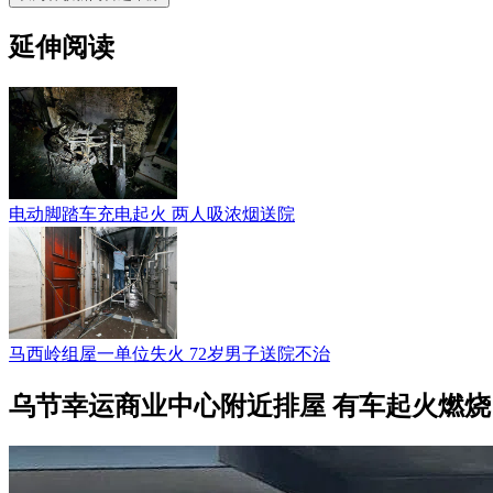
延伸阅读
电动脚踏车充电起火 两人吸浓烟送院
马西岭组屋一单位失火 72岁男子送院不治
乌节幸运商业中心附近排屋 有车起火燃烧