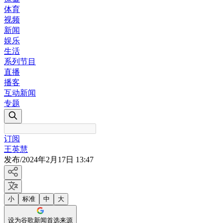
体育
视频
新闻
娱乐
生活
系列节目
直播
播客
互动新闻
专题
订阅
王英慧
发布
/
2024年2月17日 13:47
小
标准
中
大
设为谷歌新闻首选来源