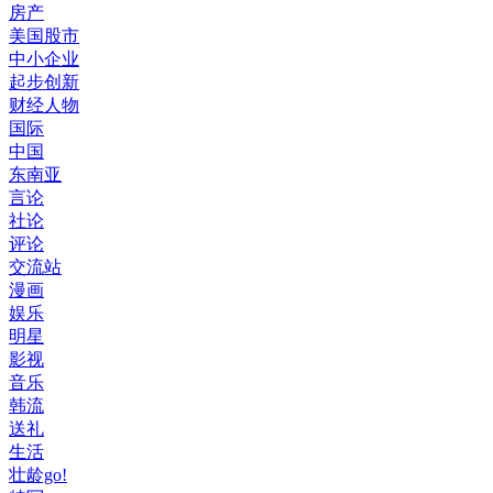
房产
美国股市
中小企业
起步创新
财经人物
国际
中国
东南亚
言论
社论
评论
交流站
漫画
娱乐
明星
影视
音乐
韩流
送礼
生活
壮龄go!