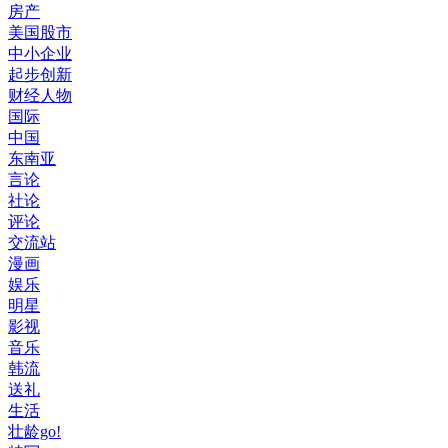
房产
美国股市
中小企业
起步创新
财经人物
国际
中国
东南亚
言论
社论
评论
交流站
漫画
娱乐
明星
影视
音乐
韩流
送礼
生活
壮龄go!