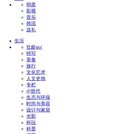
明星
影视
音乐
韩流
送礼
生活
壮龄go!
特写
美食
旅行
文化艺术
人文史地
专栏
@世代
生态与环保
时尚与美容
设计与家居
光影
科玩
科普