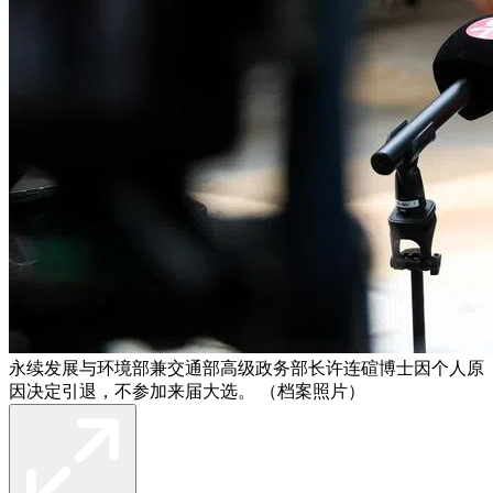
永续发展与环境部兼交通部高级政务部长许连碹博士因个人原
因决定引退，不参加来届大选。 （档案照片）