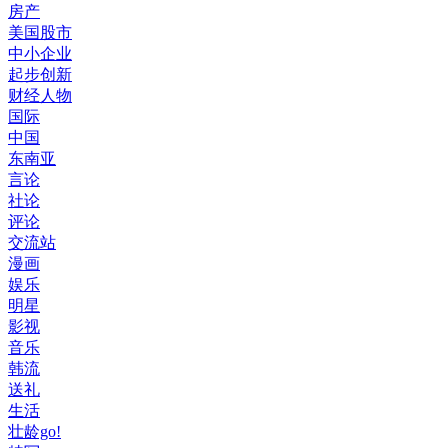
房产
美国股市
中小企业
起步创新
财经人物
国际
中国
东南亚
言论
社论
评论
交流站
漫画
娱乐
明星
影视
音乐
韩流
送礼
生活
壮龄go!