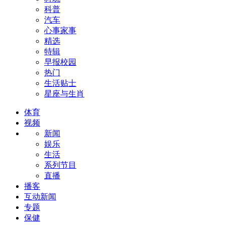
科普
汽车
心事家事
精选
特辑
早报校园
热门
生活贴士
星座与生肖
体育
视频
新闻
娱乐
生活
系列节目
直播
播客
互动新闻
专题
保健