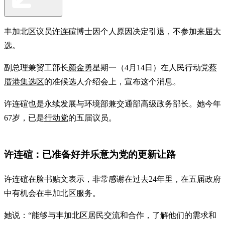
丰加北区议员
许连碹
博士因个人原因决定引退，不参加
来届大
选
。
副总理兼贸工部长
颜金勇
星期一（4月14日）在人民行动党
蔡
厝港集选区
的准候选人介绍会上，宣布这个消息。
许连碹也是永续发展与环境部兼交通部高级政务部长。她今年
67岁，已是
行动党
的五届议员。
许连碹：已准备好并乐意为党的更新让路
许连碹在脸书贴文表示，非常感谢在过去24年里，在五届政府
中有机会在丰加北区服务。
她说：“能够与丰加北区居民交流和合作，了解他们的需求和