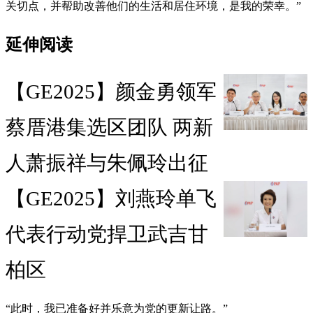
关切点，并帮助改善他们的生活和居住环境，是我的荣幸。”
延伸阅读
【GE2025】颜金勇领军
蔡厝港集选区团队 两新
人萧振祥与朱佩玲出征
【GE2025】刘燕玲单飞
代表行动党捍卫武吉甘
柏区
“此时，我已准备好并乐意为党的更新让路。”