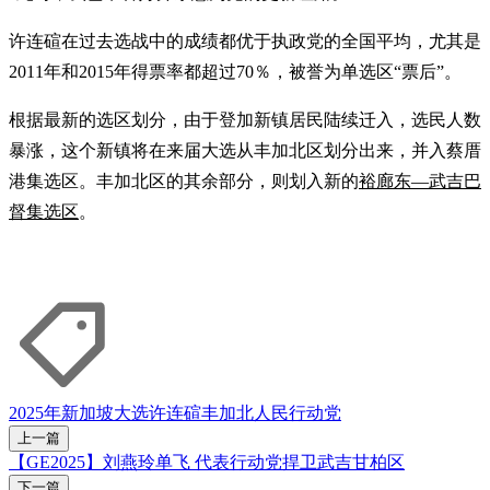
许连碹在过去选战中的成绩都优于执政党的全国平均，尤其是
2011年和2015年得票率都超过70％，被誉为单选区“票后”。
根据最新的选区划分，由于登加新镇居民陆续迁入，选民人数
暴涨，这个新镇将在来届大选从丰加北区划分出来，并入蔡厝
港集选区。丰加北区的其余部分，则划入新的
裕廊东—武吉巴
督集选区
。
2025年新加坡大选
许连碹
丰加北
人民行动党
上一篇
【GE2025】刘燕玲单飞 代表行动党捍卫武吉甘柏区
下一篇