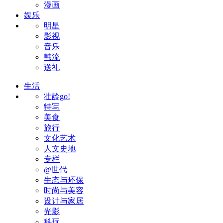
漫画
娱乐
明星
影视
音乐
韩流
送礼
生活
壮龄go!
特写
美食
旅行
文化艺术
人文史地
专栏
@世代
生态与环保
时尚与美容
设计与家居
光影
科玩