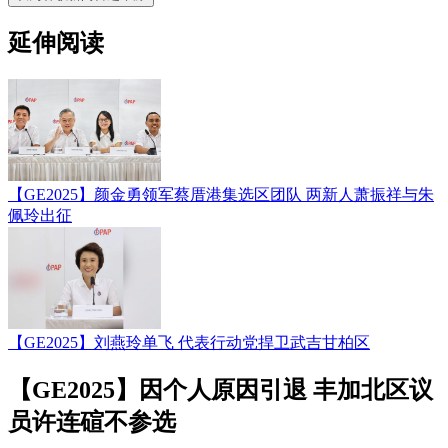
延伸阅读
【GE2025】颜金勇领军蔡厝港集选区团队 两新人萧振祥与朱
佩玲出征
【GE2025】刘燕玲单飞 代表行动党捍卫武吉甘柏区
【GE2025】因个人原因引退 丰加北区议
员许连碹不参选