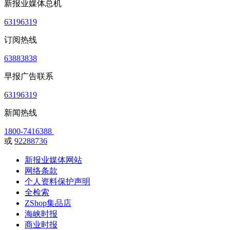
新报业媒体总机
63196319
订阅热线
63883838
早报广告联系
63196319
新闻热线
1800-7416388
或
92288736
新报业媒体网站
网络条款
个人资料保护声明
全检索
ZShop集品店
海峡时报
商业时报