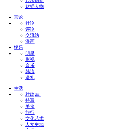
起步创新
财经人物
言论
社论
评论
交流站
漫画
娱乐
明星
影视
音乐
韩流
送礼
生活
壮龄go!
特写
美食
旅行
文化艺术
人文史地