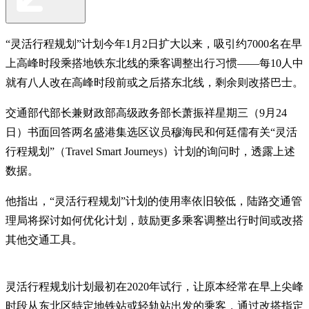
“灵活行程规划”计划今年1月2日扩大以来，吸引约7000名在早
上高峰时段乘搭地铁东北线的乘客调整出行习惯——每10人中
就有八人改在高峰时段前或之后搭东北线，剩余则改搭巴士。
交通部代部长兼财政部高级政务部长萧振祥星期三（9月24
日）书面回答两名盛港集选区议员穆海民和何廷儒有关“灵活
行程规划”（Travel Smart Journeys）计划的询问时，透露上述
数据。
他指出，“灵活行程规划”计划的使用率依旧较低，陆路交通管
理局将探讨如何优化计划，鼓励更多乘客调整出行时间或改搭
其他交通工具。
灵活行程规划计划最初在2020年试行，让原本经常在早上尖峰
时段从东北区特定地铁站或轻轨站出发的乘客，通过改搭指定