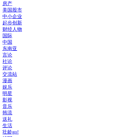
房产
美国股市
中小企业
起步创新
财经人物
国际
中国
东南亚
言论
社论
评论
交流站
漫画
娱乐
明星
影视
音乐
韩流
送礼
生活
壮龄go!