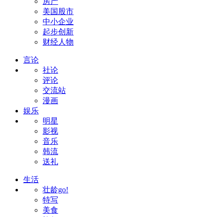
房产
美国股市
中小企业
起步创新
财经人物
言论
社论
评论
交流站
漫画
娱乐
明星
影视
音乐
韩流
送礼
生活
壮龄go!
特写
美食