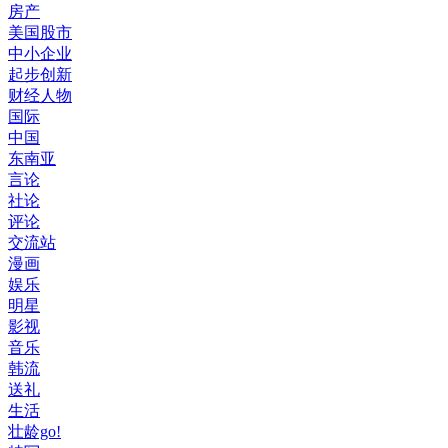
房产
美国股市
中小企业
起步创新
财经人物
国际
中国
东南亚
言论
社论
评论
交流站
漫画
娱乐
明星
影视
音乐
韩流
送礼
生活
壮龄go!