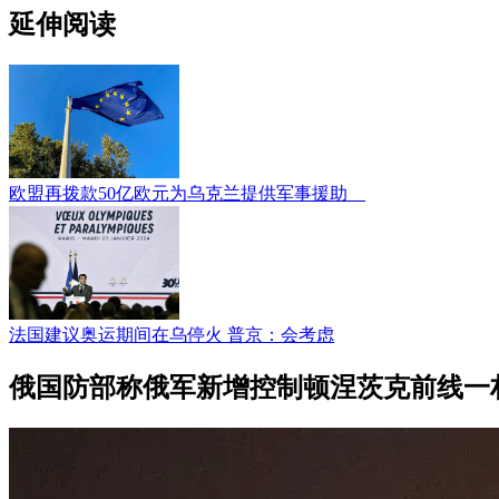
延伸阅读
欧盟再拨款50亿欧元为乌克兰提供军事援助
法国建议奥运期间在乌停火 普京：会考虑
俄国防部称俄军新增控制顿涅茨克前线一