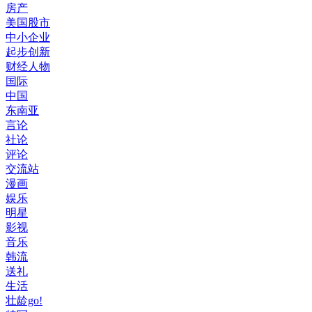
房产
美国股市
中小企业
起步创新
财经人物
国际
中国
东南亚
言论
社论
评论
交流站
漫画
娱乐
明星
影视
音乐
韩流
送礼
生活
壮龄go!