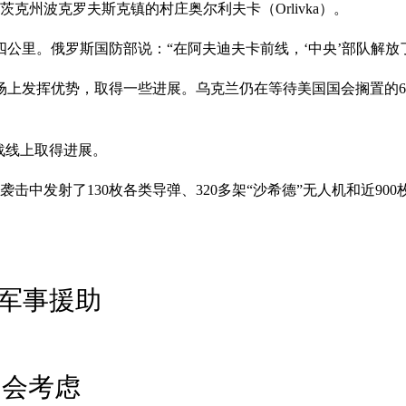
克州波克罗夫斯克镇的村庄奥尔利夫卡（Orlivka）。
公里。俄罗斯国防部说：“在阿夫迪夫卡前线，‘中央’部队解放
上发挥优势，取得一些进展。乌克兰仍在等待美国国会搁置的6
战线上取得进展。
中发射了130枚各类导弹、320多架“沙希德”无人机和近900
供军事援助
：会考虑