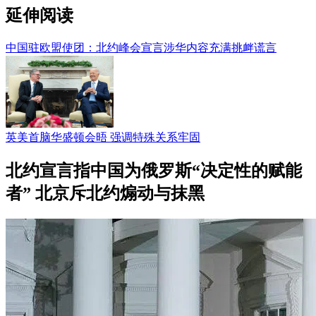
延伸阅读
中国驻欧盟使团：北约峰会宣言涉华内容充满挑衅谎言
英美首脑华盛顿会晤 强调特殊关系牢固
北约宣言指中国为俄罗斯“决定性的赋能
者” 北京斥北约煽动与抹黑