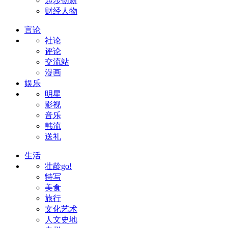
起步创新
财经人物
言论
社论
评论
交流站
漫画
娱乐
明星
影视
音乐
韩流
送礼
生活
壮龄go!
特写
美食
旅行
文化艺术
人文史地