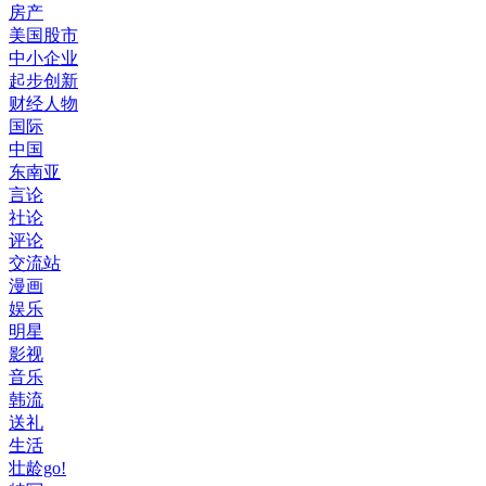
房产
美国股市
中小企业
起步创新
财经人物
国际
中国
东南亚
言论
社论
评论
交流站
漫画
娱乐
明星
影视
音乐
韩流
送礼
生活
壮龄go!