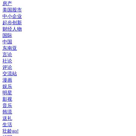
房产
美国股市
中小企业
起步创新
财经人物
国际
中国
东南亚
言论
社论
评论
交流站
漫画
娱乐
明星
影视
音乐
韩流
送礼
生活
壮龄go!