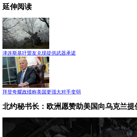
延伸阅读
泽连斯基吁盟友兑现提供武器承诺
拜登夸耀政绩称美国更强大对手变弱
北约秘书长：欧洲愿赞助美国向乌克兰提