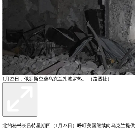
1月23日，俄罗斯空袭乌克兰扎波罗热。 （路透社）
北约秘书长吕特星期四（1月23日）呼吁美国继续向乌克兰提