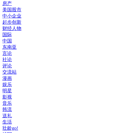
房产
美国股市
中小企业
起步创新
财经人物
国际
中国
东南亚
言论
社论
评论
交流站
漫画
娱乐
明星
影视
音乐
韩流
送礼
生活
壮龄go!