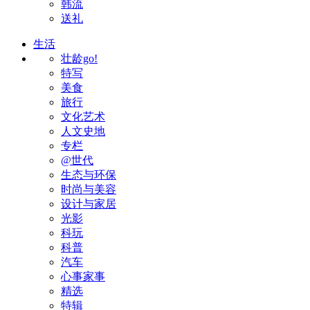
韩流
送礼
生活
壮龄go!
特写
美食
旅行
文化艺术
人文史地
专栏
@世代
生态与环保
时尚与美容
设计与家居
光影
科玩
科普
汽车
心事家事
精选
特辑