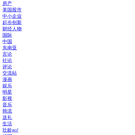
房产
美国股市
中小企业
起步创新
财经人物
国际
中国
东南亚
言论
社论
评论
交流站
漫画
娱乐
明星
影视
音乐
韩流
送礼
生活
壮龄go!