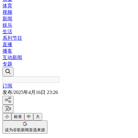
体育
视频
新闻
娱乐
生活
系列节目
直播
播客
互动新闻
专题
订阅
发布
/
2025年4月16日 23:26
小
标准
中
大
设为谷歌新闻首选来源