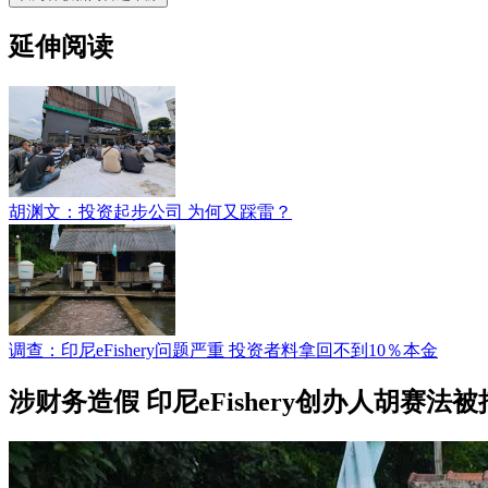
延伸阅读
胡渊文：投资起步公司 为何又踩雷？
调查：印尼eFishery问题严重 投资者料拿回不到10％本金
涉财务造假 印尼eFishery创办人胡赛法被