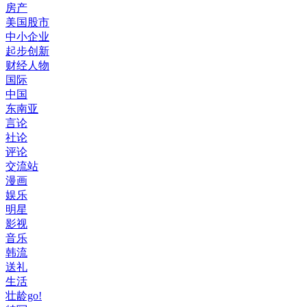
房产
美国股市
中小企业
起步创新
财经人物
国际
中国
东南亚
言论
社论
评论
交流站
漫画
娱乐
明星
影视
音乐
韩流
送礼
生活
壮龄go!