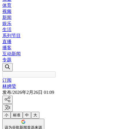
体育
视频
新闻
娱乐
生活
系列节目
直播
播客
互动新闻
专题
订阅
林娉莹
发布
/
2026年2月26日 01:09
小
标准
中
大
设为谷歌新闻首选来源