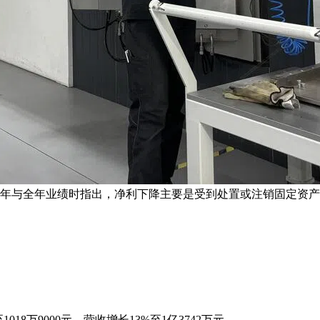
的下半年与全年业绩时指出，净利下降主要是受到处置或注销固定资
%至1018万9000元，营收增长13%至1亿3742万元。