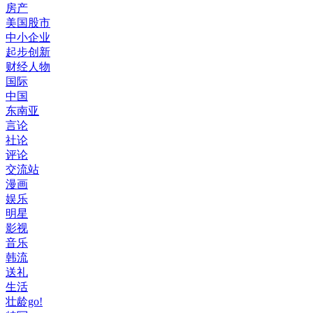
房产
美国股市
中小企业
起步创新
财经人物
国际
中国
东南亚
言论
社论
评论
交流站
漫画
娱乐
明星
影视
音乐
韩流
送礼
生活
壮龄go!