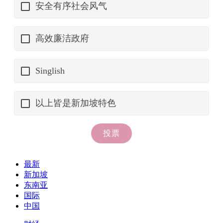
最新
新加坡
东南亚
国际
中国