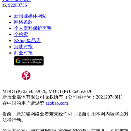
或
92288736
新报业媒体网站
网络条款
个人资料保护声明
全检索
ZShop集品店
海峡时报
商业时报
MDDI (P) 025/05/2026, MDDI (P) 026/05/2026
新报业媒体有限公司版权所有（公司登记号：202120748H）
在中国的用户请游览
zaobao.com
提醒：新加坡网络业者若未经许可，擅自引用本网内容将面对
法律行动。
第三方公司可能在早报网站宣传他们的产品或服务。不过您跟