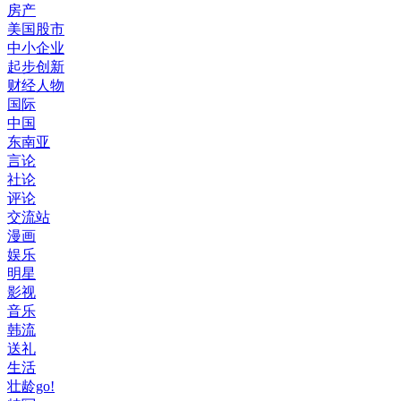
房产
美国股市
中小企业
起步创新
财经人物
国际
中国
东南亚
言论
社论
评论
交流站
漫画
娱乐
明星
影视
音乐
韩流
送礼
生活
壮龄go!