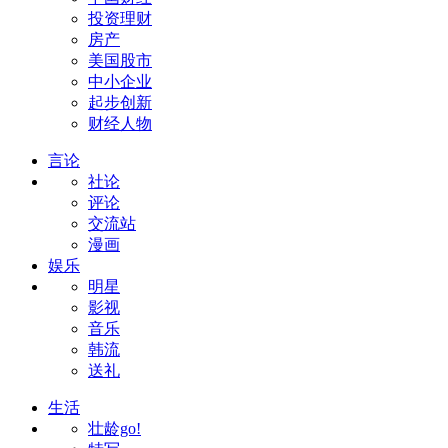
投资理财
房产
美国股市
中小企业
起步创新
财经人物
言论
社论
评论
交流站
漫画
娱乐
明星
影视
音乐
韩流
送礼
生活
壮龄go!