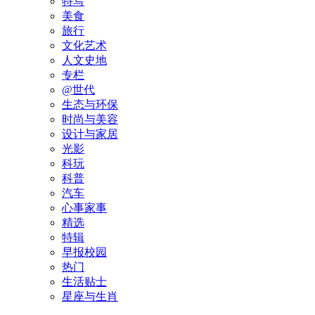
特写
美食
旅行
文化艺术
人文史地
专栏
@世代
生态与环保
时尚与美容
设计与家居
光影
科玩
科普
汽车
心事家事
精选
特辑
早报校园
热门
生活贴士
星座与生肖