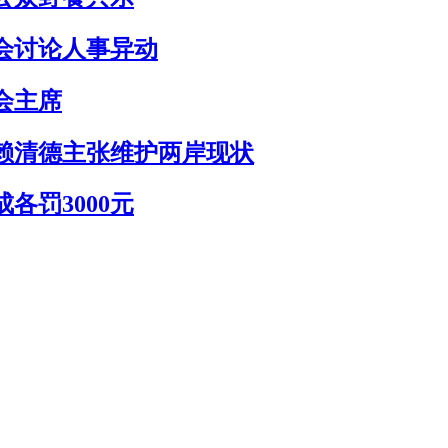
会讨论人事异动
会主席
赖清德主张维护两岸现状
各罚3000元