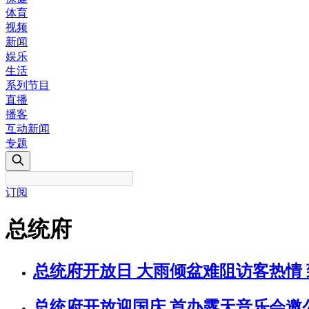
体育
视频
新闻
娱乐
生活
系列节目
直播
播客
互动新闻
专题
订阅
总统府
总统府开放日 大雨倾盆难阻访客热情 
总统府开放迎国庆 首办露天音乐会邀