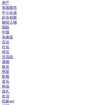
房产
美国股市
中小企业
起步创新
财经人物
国际
中国
东南亚
言论
社论
评论
交流站
漫画
娱乐
明星
影视
音乐
韩流
送礼
生活
壮龄go!