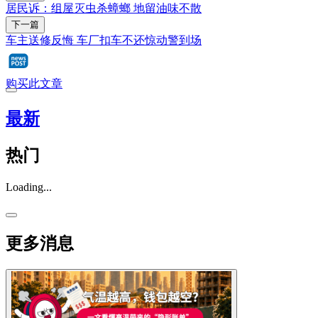
居民诉：组屋灭虫杀蟑螂 地留油味不散
下一篇
车主送修反悔 车厂扣车不还惊动警到场
购买此文章
最新
热门
Loading...
更多消息