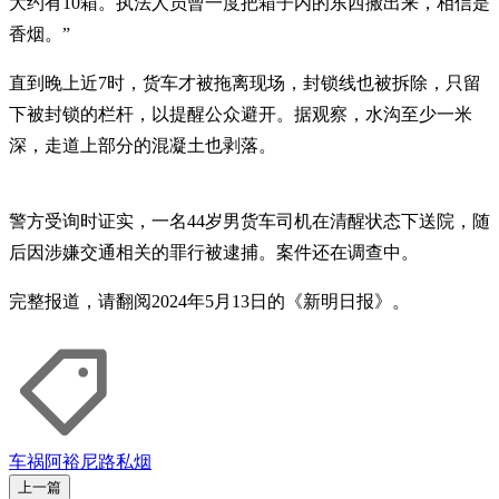
大约有10箱。执法人员曾一度把箱子内的东西搬出来，相信是
香烟。”
直到晚上近7时，货车才被拖离现场，封锁线也被拆除，只留
下被封锁的栏杆，以提醒公众避开。据观察，水沟至少一米
深，走道上部分的混凝土也剥落。
警方受询时证实，一名44岁男货车司机在清醒状态下送院，随
后因涉嫌交通相关的罪行被逮捕。案件还在调查中。
完整报道，请翻阅2024年5月13日的《新明日报》。
车祸
阿裕尼路
私烟
上一篇