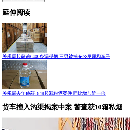
延伸阅读
关税局起获逾6400条漏税烟 三男被捕充公罗厘和车子
关税局去年侦获1848起漏税酒案件 同比增加近一倍
货车撞入沟渠揭案中案 警查获10箱私烟