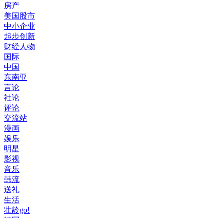
房产
美国股市
中小企业
起步创新
财经人物
国际
中国
东南亚
言论
社论
评论
交流站
漫画
娱乐
明星
影视
音乐
韩流
送礼
生活
壮龄go!