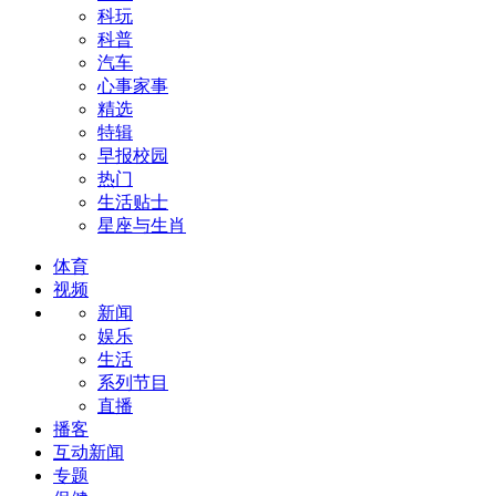
科玩
科普
汽车
心事家事
精选
特辑
早报校园
热门
生活贴士
星座与生肖
体育
视频
新闻
娱乐
生活
系列节目
直播
播客
互动新闻
专题