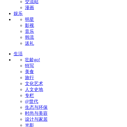
交流站
漫画
娱乐
明星
影视
音乐
韩流
送礼
生活
壮龄go!
特写
美食
旅行
文化艺术
人文史地
专栏
@世代
生态与环保
时尚与美容
设计与家居
光影