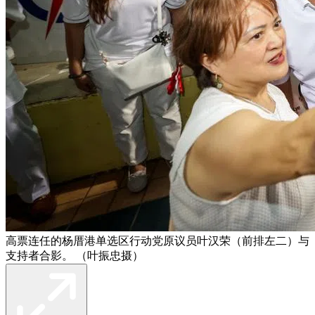
高票连任的杨厝港单选区行动党原议员叶汉荣（前排左二）与
支持者合影。 （叶振忠摄）