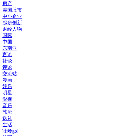
房产
美国股市
中小企业
起步创新
财经人物
国际
中国
东南亚
言论
社论
评论
交流站
漫画
娱乐
明星
影视
音乐
韩流
送礼
生活
壮龄go!