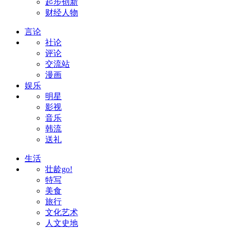
起步创新
财经人物
言论
社论
评论
交流站
漫画
娱乐
明星
影视
音乐
韩流
送礼
生活
壮龄go!
特写
美食
旅行
文化艺术
人文史地