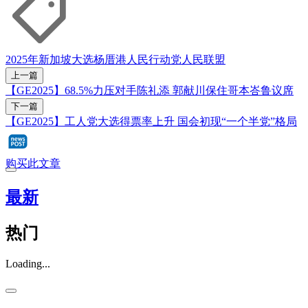
2025年新加坡大选
杨厝港
人民行动党
人民联盟
上一篇
【GE2025】68.5%力压对手陈礼添 郭献川保住哥本峇鲁议席
下一篇
【GE2025】工人党大选得票率上升 国会初现“一个半党”格局
购买此文章
最新
热门
Loading...