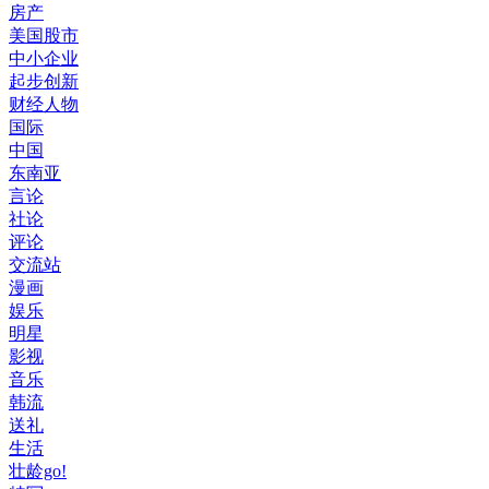
房产
美国股市
中小企业
起步创新
财经人物
国际
中国
东南亚
言论
社论
评论
交流站
漫画
娱乐
明星
影视
音乐
韩流
送礼
生活
壮龄go!