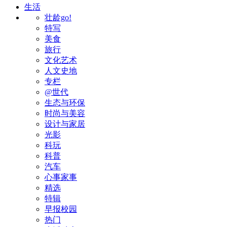
生活
壮龄go!
特写
美食
旅行
文化艺术
人文史地
专栏
@世代
生态与环保
时尚与美容
设计与家居
光影
科玩
科普
汽车
心事家事
精选
特辑
早报校园
热门