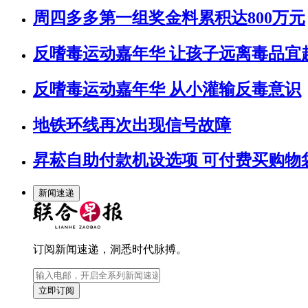
周四多多第一组奖金料累积达800万元
反嗜毒运动嘉年华 让孩子远离毒品宜
反嗜毒运动嘉年华 从小灌输反毒意识
地铁环线再次出现信号故障
昇菘自助付款机设选项 可付费买购物
新闻速递
订阅新闻速递，洞悉时代脉搏。
立即订阅