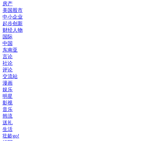
房产
美国股市
中小企业
起步创新
财经人物
国际
中国
东南亚
言论
社论
评论
交流站
漫画
娱乐
明星
影视
音乐
韩流
送礼
生活
壮龄go!