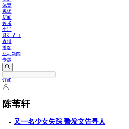
体育
视频
新闻
娱乐
生活
系列节目
直播
播客
互动新闻
专题
订阅
陈苇轩
又一名少女失踪 警发文告寻人