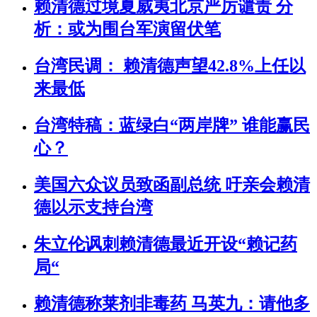
赖清德过境夏威夷北京严厉谴责 分
析：或为围台军演留伏笔
台湾民调： 赖清德声望42.8%上任以
来最低
台湾特稿：蓝绿白“两岸牌” 谁能赢民
心？
美国六众议员致函副总统 吁亲会赖清
德以示支持台湾
朱立伦讽刺赖清德最近开设“赖记药
局“
赖清德称莱剂非毒药 马英九：请他多