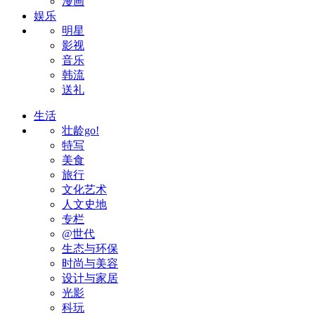
漫画
娱乐
明星
影视
音乐
韩流
送礼
生活
壮龄go!
特写
美食
旅行
文化艺术
人文史地
专栏
@世代
生态与环保
时尚与美容
设计与家居
光影
科玩