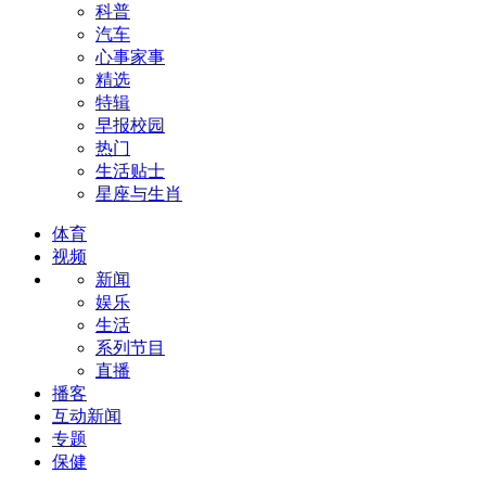
科普
汽车
心事家事
精选
特辑
早报校园
热门
生活贴士
星座与生肖
体育
视频
新闻
娱乐
生活
系列节目
直播
播客
互动新闻
专题
保健