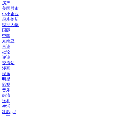
房产
美国股市
中小企业
起步创新
财经人物
国际
中国
东南亚
言论
社论
评论
交流站
漫画
娱乐
明星
影视
音乐
韩流
送礼
生活
壮龄go!