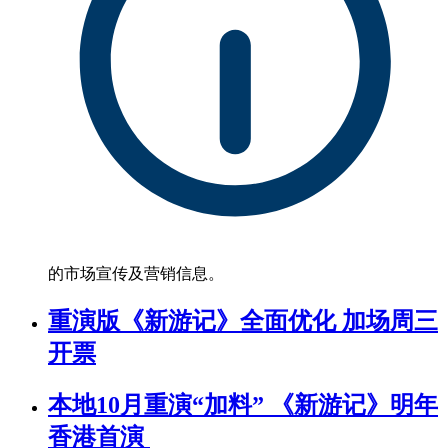
的市场宣传及营销信息。
重演版《新游记》全面优化 加场周三
开票
本地10月重演“加料” 《新游记》明年
香港首演