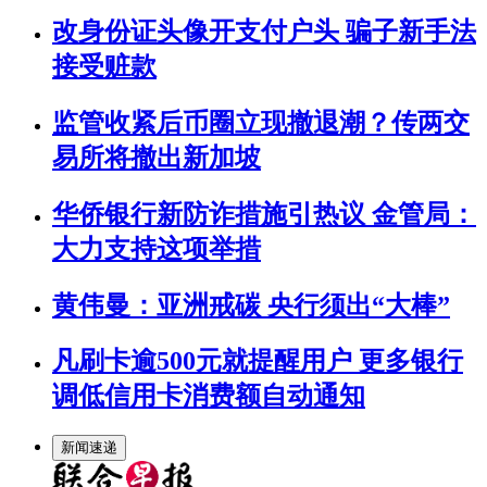
改身份证头像开支付户头 骗子新手法
接受赃款
监管收紧后币圈立现撤退潮？传两交
易所将撤出新加坡
华侨银行新防诈措施引热议 金管局：
大力支持这项举措
黄伟曼：亚洲戒碳 央行须出“大棒”
凡刷卡逾500元就提醒用户 更多银行
调低信用卡消费额自动通知
新闻速递