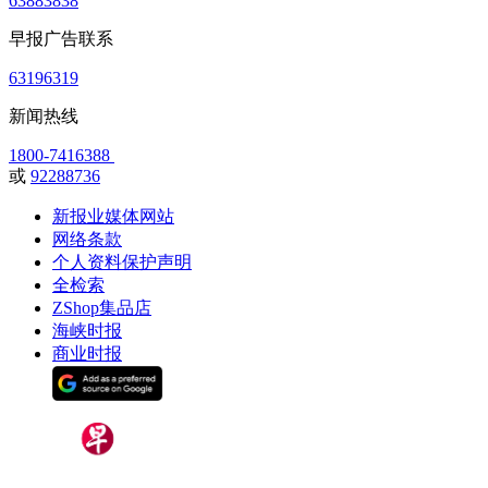
63883838
早报广告联系
63196319
新闻热线
1800-7416388
或
92288736
新报业媒体网站
网络条款
个人资料保护声明
全检索
ZShop集品店
海峡时报
商业时报