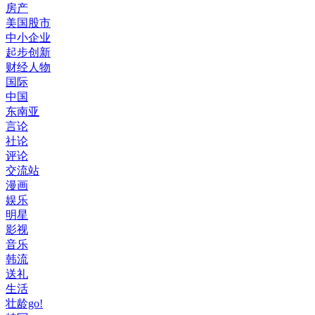
房产
美国股市
中小企业
起步创新
财经人物
国际
中国
东南亚
言论
社论
评论
交流站
漫画
娱乐
明星
影视
音乐
韩流
送礼
生活
壮龄go!