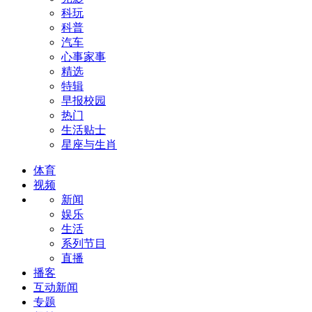
科玩
科普
汽车
心事家事
精选
特辑
早报校园
热门
生活贴士
星座与生肖
体育
视频
新闻
娱乐
生活
系列节目
直播
播客
互动新闻
专题