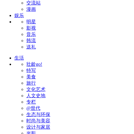
交流站
漫画
娱乐
明星
影视
音乐
韩流
送礼
生活
壮龄go!
特写
美食
旅行
文化艺术
人文史地
专栏
@世代
生态与环保
时尚与美容
设计与家居
光影