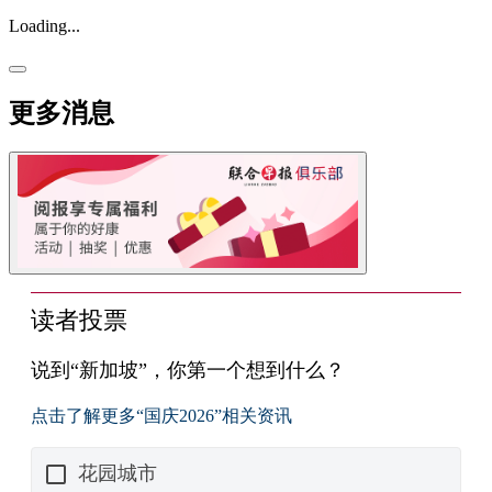
Loading...
更多消息