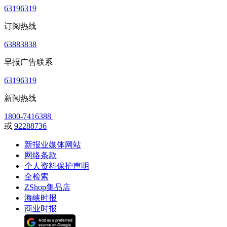
63196319
订阅热线
63883838
早报广告联系
63196319
新闻热线
1800-7416388
或
92288736
新报业媒体网站
网络条款
个人资料保护声明
全检索
ZShop集品店
海峡时报
商业时报