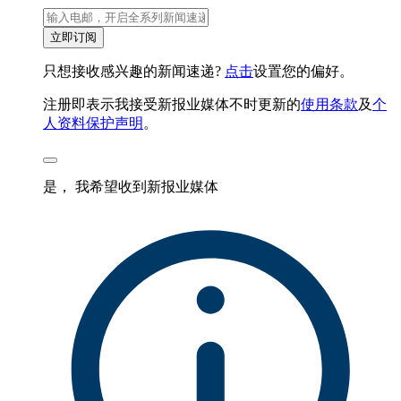
立即订阅
只想接收感兴趣的新闻速递?
点击
设置您的偏好。
注册即表示我接受新报业媒体不时更新的
使用条款
及
个
人资料保护声明
。
是， 我希望收到新报业媒体