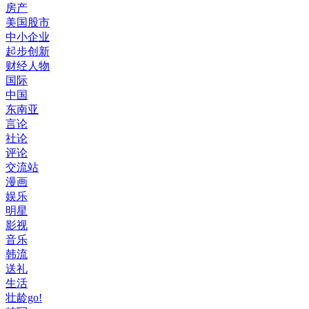
房产
美国股市
中小企业
起步创新
财经人物
国际
中国
东南亚
言论
社论
评论
交流站
漫画
娱乐
明星
影视
音乐
韩流
送礼
生活
壮龄go!