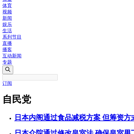
体育
视频
新闻
娱乐
生活
系列节目
直播
播客
互动新闻
专题
订阅
自民党
日本内阁通过食品减税方案 但筹资方
日本众院通过修改皇室法 确保皇室男