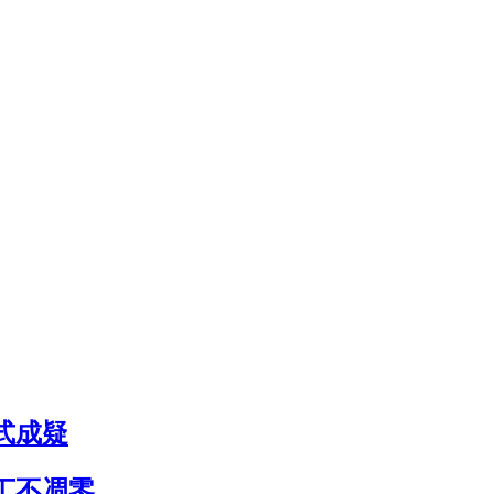
式成疑
丁不凋零