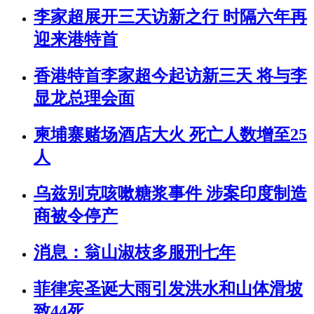
李家超展开三天访新之行 时隔六年再
迎来港特首
香港特首李家超今起访新三天 将与李
显龙总理会面
柬埔寨赌场酒店大火 死亡人数增至25
人
乌兹别克咳嗽糖浆事件 涉案印度制造
商被令停产
消息：翁山淑枝多服刑七年
菲律宾圣诞大雨引发洪水和山体滑坡
致44死