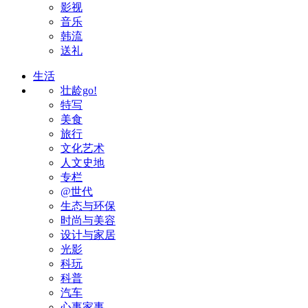
影视
音乐
韩流
送礼
生活
壮龄go!
特写
美食
旅行
文化艺术
人文史地
专栏
@世代
生态与环保
时尚与美容
设计与家居
光影
科玩
科普
汽车
心事家事