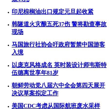
印尼棕榈油出口规定元旦起收紧
韩隧道火灾酿五死37伤 警将勘查事故
现场
马国旅行社协会吁政府暂禁中国游客
入境
以庞克风格成名 英时装设计师韦斯特
伍德离世享年81岁
朝鲜劳动党八届六中全会第四天展开
决议草案拟定工作
美国CDC考虑从国际航班废水采样