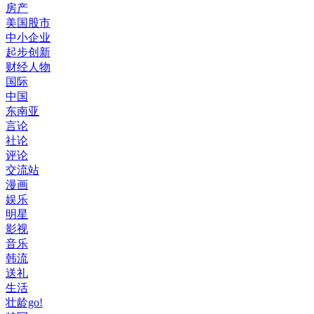
房产
美国股市
中小企业
起步创新
财经人物
国际
中国
东南亚
言论
社论
评论
交流站
漫画
娱乐
明星
影视
音乐
韩流
送礼
生活
壮龄go!