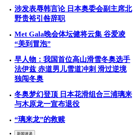
涉发表辱韩言论 日本奥委会副主席北
野贵裕引咎辞职
Met Gala晚会体坛健将云集 谷爱凌
“美到冒泡”
早人物：我国首位高山滑雪冬奥选手
法伊兹 赤道男儿雪道冲刺 滑过逆境
独闯冬奥
冬奥梦幻登顶 日本花滑组合三浦璃来
与木原龙一宣布退役
“璃来龙”的救赎
新闻速递