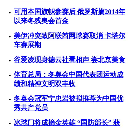
可用本国旗帜参赛后 俄罗斯摘2014年
以来冬残奥会首金
美伊冲突致阿联酋网球赛取消 卡塔尔
车赛展期
谷爱凌现身德云社看相声 尝北京美食
体育总局：冬奥会中国代表团运动成
绩和精神文明双丰收
冬奥会冠军宁忠岩被拟推荐为中国优
秀共产党员
冰球门将成摘金英雄 “国防部长” 获