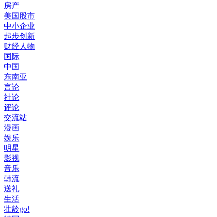
房产
美国股市
中小企业
起步创新
财经人物
国际
中国
东南亚
言论
社论
评论
交流站
漫画
娱乐
明星
影视
音乐
韩流
送礼
生活
壮龄go!