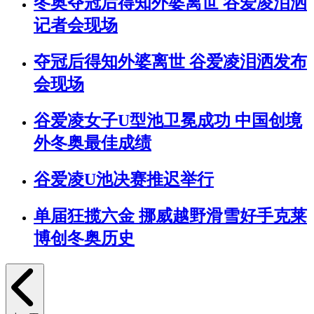
冬奥夺冠后得知外婆离世 谷爱凌泪洒
记者会现场
夺冠后得知外婆离世 谷爱凌泪洒发布
会现场
谷爱凌女子U型池卫冕成功 中国创境
外冬奥最佳成绩
谷爱凌U池决赛推迟举行
单届狂揽六金 挪威越野滑雪好手克莱
博创冬奥历史