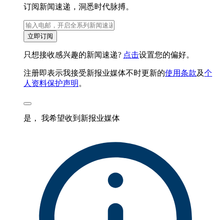
订阅新闻速递，洞悉时代脉搏。
立即订阅
只想接收感兴趣的新闻速递?
点击
设置您的偏好。
注册即表示我接受新报业媒体不时更新的
使用条款
及
个
人资料保护声明
。
是， 我希望收到新报业媒体