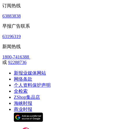
订阅热线
63883838
早报广告联系
63196319
新闻热线
1800-7416388
或
92288736
新报业媒体网站
网络条款
个人资料保护声明
全检索
ZShop集品店
海峡时报
商业时报