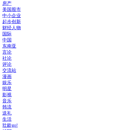
房产
美国股市
中小企业
起步创新
财经人物
国际
中国
东南亚
言论
社论
评论
交流站
漫画
娱乐
明星
影视
音乐
韩流
送礼
生活
壮龄go!