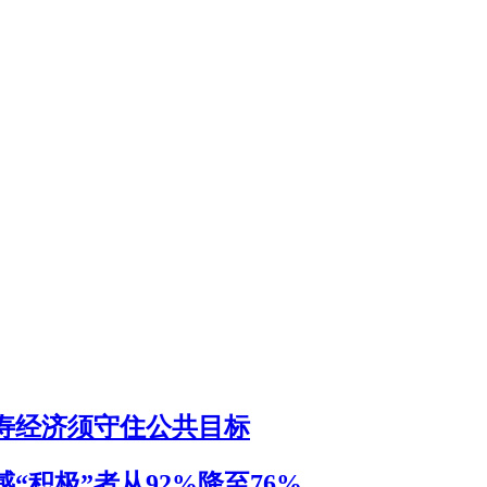
寿经济须守住公共目标
“积极”者从92%降至76%